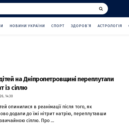
НИ
НОВИНИ УКРАЇНИ
СПОРТ
ЗДОРОВ’Я
АСТРОЛОГІЯ
дітей на Дніпропетровщині переплутали
ат із сіллю
26, 14:30
тей опинилися в реанімації після того, як
ово додали до їжі нітрит натрію, переплутавши
 звичайною сіллю. Про ...