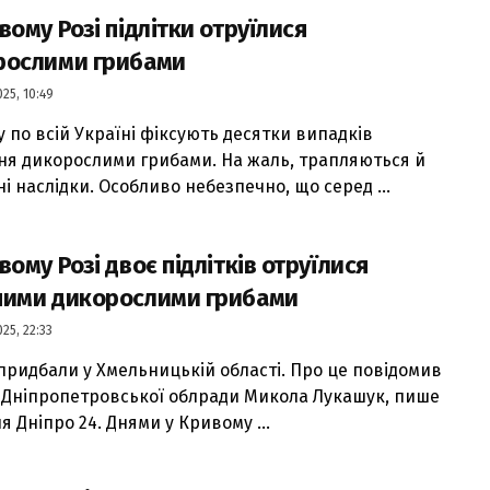
вому Розі підлітки отруїлися
рослими грибами
25, 10:49
 по всій Україні фіксують десятки випадків
ня дикорослими грибами. На жаль, трапляються й
і наслідки. Особливо небезпечно, що серед ...
вому Розі двоє підлітків отруїлися
ними дикорослими грибами
25, 22:33
придбали у Хмельницькій області. Про це повідомив
 Дніпропетровської облради Микола Лукашук, пише
 Дніпро 24. Днями у Кривому ...