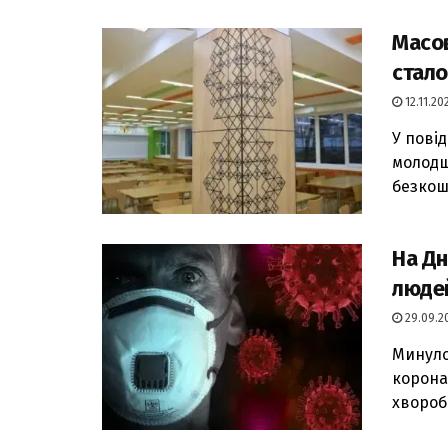
Масов
стало
12.11.202
У пові
молодши
безкошт
На Дн
людей
29.09.20
Минуло
коронав
хвороба