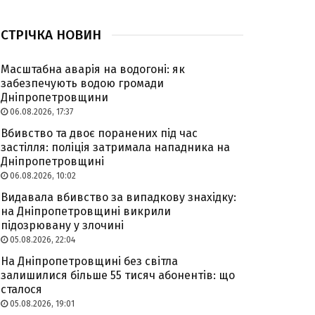
СТРІЧКА НОВИН
Масштабна аварія на водогоні: як
забезпечують водою громади
Дніпропетровщини
06.08.2026, 17:37
Вбивство та двоє поранених під час
застілля: поліція затримала нападника на
Дніпропетровщині
06.08.2026, 10:02
Видавала вбивство за випадкову знахідку:
на Дніпропетровщині викрили
підозрювану у злочині
05.08.2026, 22:04
На Дніпропетровщині без світла
залишилися більше 55 тисяч абонентів: що
сталося
05.08.2026, 19:01