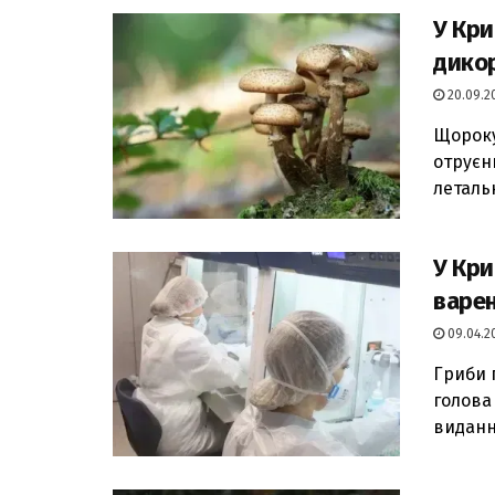
У Кри
дико
20.09.20
Щороку
отруєн
летальн
У Кри
варе
09.04.20
Гриби 
голова
видання