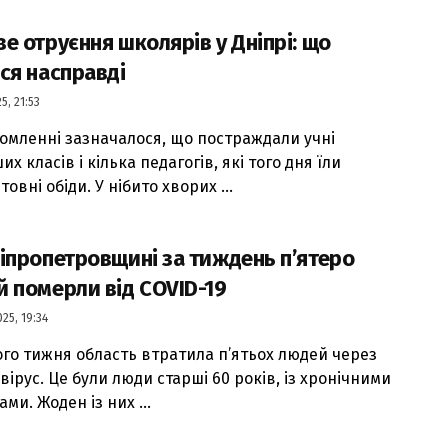
е отруєння школярів у Дніпрі: що
ся насправді
5, 21:53
домленні зазначалося, що постраждали учні
х класів і кілька педагогів, які того дня їли
овні обіди. У нібито хворих ...
іпропетровщині за тиждень п’ятеро
 померли від COVID-19
25, 19:34
го тижня область втратила п’ятьох людей через
ірус. Це були люди старші 60 років, із хронічними
ми. Жоден із них ...