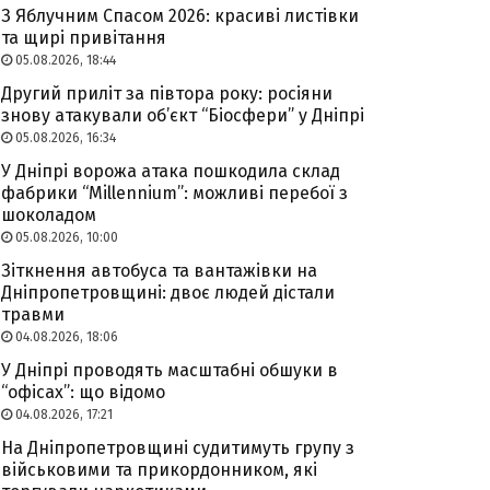
З Яблучним Спасом 2026: красиві листівки
та щирі привітання
05.08.2026, 18:44
Другий приліт за півтора року: росіяни
знову атакували об’єкт “Біосфери” у Дніпрі
05.08.2026, 16:34
У Дніпрі ворожа атака пошкодила склад
фабрики “Millennium”: можливі перебої з
шоколадом
05.08.2026, 10:00
Зіткнення автобуса та вантажівки на
Дніпропетровщині: двоє людей дістали
травми
04.08.2026, 18:06
У Дніпрі проводять масштабні обшуки в
“офісах”: що відомо
04.08.2026, 17:21
На Дніпропетровщині судитимуть групу з
військовими та прикордонником, які