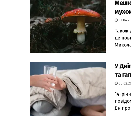
Мешк
мухом
03.04.20
Також 
це пов
Микола
У Дні
та га
08.02.20
14-річ
повідо
Дніпро 