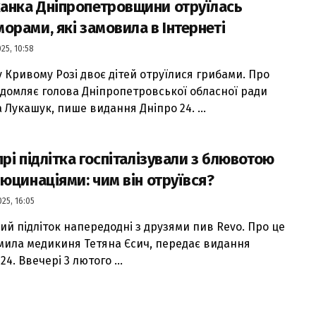
анка Дніпропетровщини отруїлась
орами, які замовила в Інтернеті
25, 10:58
у Кривому Розі двоє дітей отруїлися грибами. Про
ідомляє голова Дніпропетровської обласної ради
 Лукашук, пише видання Дніпро 24. ...
прі підлітка госпіталізували з блювотою
люцинаціями: чим він отруївся?
25, 16:05
ний підліток напередодні з друзями пив Revo. Про це
мила медикиня Тетяна Єсич, передає видання
24. Ввечері 3 лютого ...