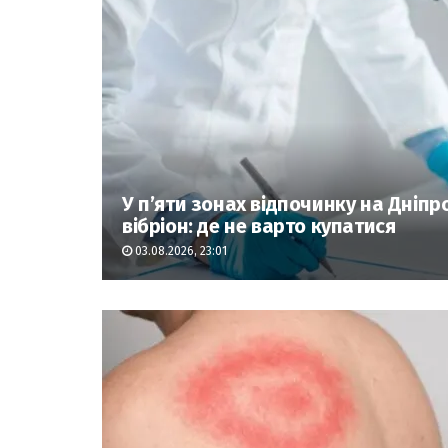
У п’яти зонах відпочинку на Дніп
вібріон: де не варто купатися
03.08.2026, 23:01