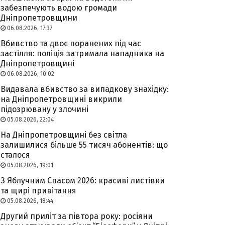
забезпечують водою громади
Дніпропетровщини
06.08.2026, 17:37
Вбивство та двоє поранених під час
застілля: поліція затримала нападника на
Дніпропетровщині
06.08.2026, 10:02
Видавала вбивство за випадкову знахідку:
на Дніпропетровщині викрили
підозрювану у злочині
05.08.2026, 22:04
На Дніпропетровщині без світла
залишилися більше 55 тисяч абонентів: що
сталося
05.08.2026, 19:01
З Яблучним Спасом 2026: красиві листівки
та щирі привітання
05.08.2026, 18:44
Другий приліт за півтора року: росіяни