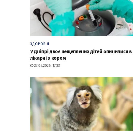
ЗДОРОВ'Я
У Дніпрі двоє нещеплених дітей опинилися в
лікарні з кором
27.04.2026, 17:33