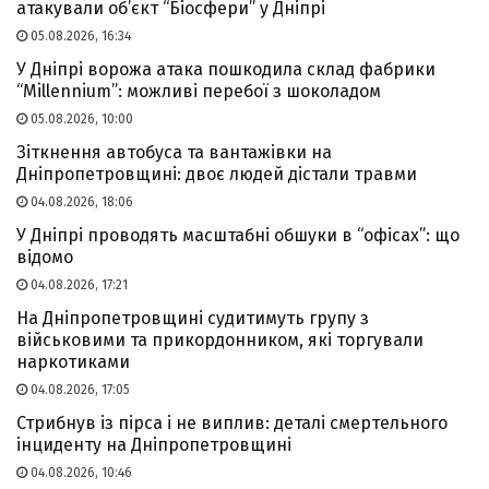
атакували об’єкт “Біосфери” у Дніпрі
05.08.2026, 16:34
У Дніпрі ворожа атака пошкодила склад фабрики
“Millennium”: можливі перебої з шоколадом
05.08.2026, 10:00
Зіткнення автобуса та вантажівки на
Дніпропетровщині: двоє людей дістали травми
04.08.2026, 18:06
У Дніпрі проводять масштабні обшуки в “офісах”: що
відомо
04.08.2026, 17:21
На Дніпропетровщині судитимуть групу з
військовими та прикордонником, які торгували
наркотиками
04.08.2026, 17:05
Стрибнув із пірса і не виплив: деталі смертельного
інциденту на Дніпропетровщині
04.08.2026, 10:46