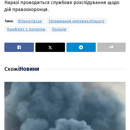
Наразі проводиться службове розслідування щодо
дій правоохоронця.
Теми:
Вільногірськ
Затримання неповнолітнього
Конфлікт з поліцією
Поліція
Схожі
Новини