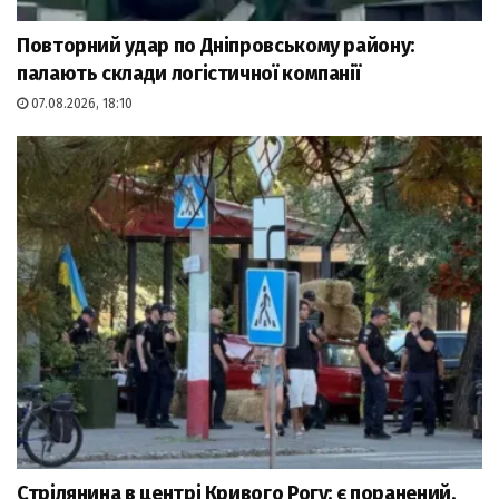
Повторний удар по Дніпровському району:
палають склади логістичної компанії
07.08.2026, 18:10
Стрілянина в центрі Кривого Рогу: є поранений,