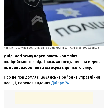
У Вільногірську поліцейський силою затримав підлітка Фото: 18000.com.ua
У Вільногірську перевіряють конфлікт
поліцейського з підлітком. Хлопець зняв на відео,
як правоохоронець застосував до нього силу.
Про це повідомляє Камʼянське районне управління
поліції, передає видання
Дніпро 24.