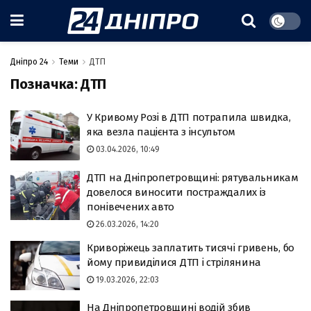
Дніпро 24
Теми
ДТП
Позначка:
ДТП
У Кривому Розі в ДТП потрапила швидка,
яка везла пацієнта з інсультом
03.04.2026, 10:49
ДТП на Дніпропетровщині: рятувальникам
довелося виносити постраждалих із
понівечених авто
26.03.2026, 14:20
Криворіжець заплатить тисячі гривень, бо
йому привиділися ДТП і стрілянина
19.03.2026, 22:03
На Дніпропетровщині водій збив