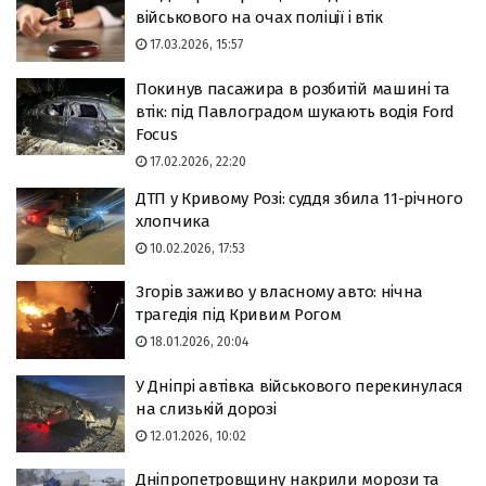
військового на очах поліції і втік
17.03.2026, 15:57
Покинув пасажира в розбитій машині та
втік: під Павлоградом шукають водія Ford
Focus
17.02.2026, 22:20
ДТП у Кривому Розі: суддя збила 11-річного
хлопчика
10.02.2026, 17:53
Згорів заживо у власному авто: нічна
трагедія під Кривим Рогом
18.01.2026, 20:04
У Дніпрі автівка військового перекинулася
на слизькій дорозі
12.01.2026, 10:02
Дніпропетровщину накрили морози та