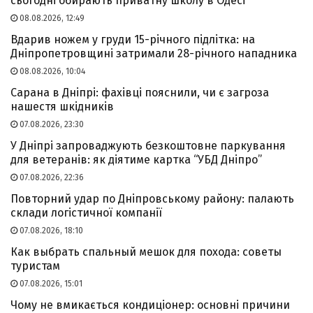
сьогодні обирають приватну школу в Одесі
08.08.2026, 12:49
Вдарив ножем у груди 15-річного підлітка: на
Дніпропетровщині затримали 28-річного нападника
08.08.2026, 10:04
Сарана в Дніпрі: фахівці пояснили, чи є загроза
нашестя шкідників
07.08.2026, 23:30
У Дніпрі запроваджують безкоштовне паркування
для ветеранів: як діятиме картка “УБД Дніпро”
07.08.2026, 22:36
Повторний удар по Дніпровському району: палають
склади логістичної компанії
07.08.2026, 18:10
Как выбрать спальный мешок для похода: советы
туристам
07.08.2026, 15:01
Чому не вмикається кондиціонер: основні причини