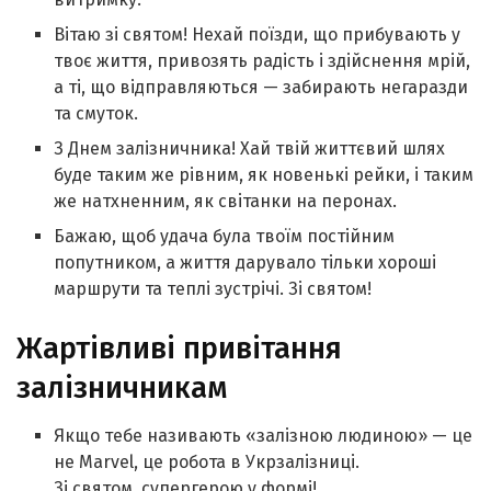
Вітаю зі святом! Нехай поїзди, що прибувають у
твоє життя, привозять радість і здійснення мрій,
а ті, що відправляються — забирають негаразди
та смуток.
З Днем залізничника! Хай твій життєвий шлях
буде таким же рівним, як новенькі рейки, і таким
же натхненним, як світанки на перонах.
Бажаю, щоб удача була твоїм постійним
попутником, а життя дарувало тільки хороші
маршрути та теплі зустрічі. Зі святом!
Жартівливі привітання
залізничникам
Якщо тебе називають «залізною людиною» — це
не Marvel, це робота в Укрзалізниці.
Зі святом, супергерою у формі!