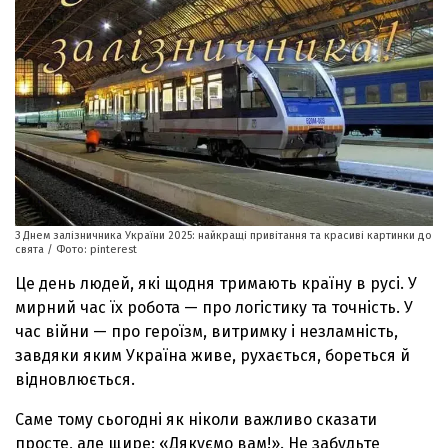
З Днем залізничника України 2025: найкращі привітання та красиві картинки до
свята / Фото: pinterest
Це день людей, які щодня тримають країну в русі. У
мирний час їх робота — про логістику та точність. У
час війни — про героїзм, витримку і незламність,
завдяки яким Україна живе, рухається, бореться й
відновлюється.
Саме тому сьогодні як ніколи важливо сказати
просте, але щире: «Дякуємо вам!». Не забудьте