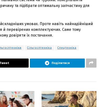
ичину та підібрати оптимальну запчастину для
айскладніших умовах. Проте навіть найнадійніший
ня й перевірених комплектуючих. Саме тому
ому довіряти їх постачання.
льгосптехніки
Сільгосптехніка
Спецтехніка
Tweet
Поділитися