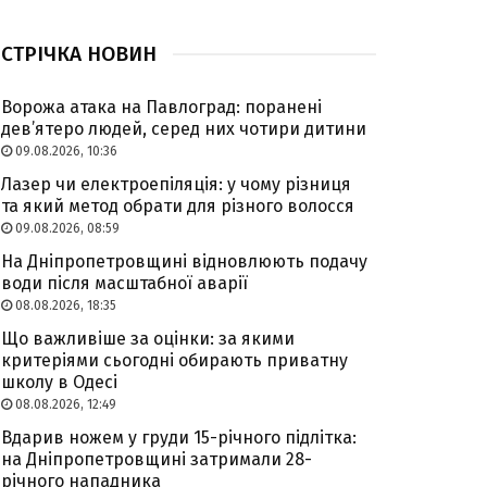
СТРІЧКА НОВИН
Ворожа атака на Павлоград: поранені
дев’ятеро людей, серед них чотири дитини
09.08.2026, 10:36
Лазер чи електроепіляція: у чому різниця
та який метод обрати для різного волосся
09.08.2026, 08:59
На Дніпропетровщині відновлюють подачу
води після масштабної аварії
08.08.2026, 18:35
Що важливіше за оцінки: за якими
критеріями сьогодні обирають приватну
школу в Одесі
08.08.2026, 12:49
Вдарив ножем у груди 15-річного підлітка:
на Дніпропетровщині затримали 28-
річного нападника