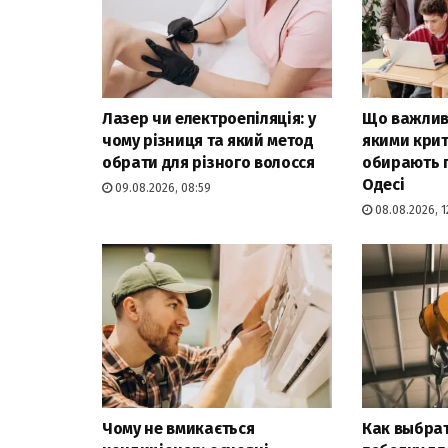
Лазер чи електроепіляція: у
Що важливі
чому різниця та який метод
якими крит
обрати для різного волосся
обирають 
Одесі
09.08.2026, 08:59
08.08.2026, 1
Чому не вмикається
Как выбра