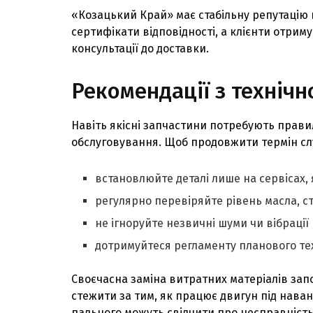
«Козацький Край» має стабільну репутацію н
сертифікати відповідності, а клієнти отрим
консультації до доставки.
Рекомендації з техніч
Навіть якісні запчастини потребують прав
обслуговування. Щоб продовжити термін слу
встановлюйте деталі лише на сервісах, 
регулярно перевіряйте рівень масла, ст
не ігноруйте незвичні шуми чи вібрації п
дотримуйтеся регламенту планового те
Своєчасна заміна витратних матеріалів запо
стежити за тим, як працює двигун під нава
пального можуть свідчити про несправність