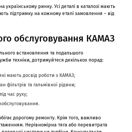
а українському ринку. Усі деталі в каталозі мають
ують підтримку на кожному етапі замовлення – від
ного обслуговування КАМАЗ
ильного встановлення та подальшого
жби техніки, дотримуйтеся декількох порад:
які мають досвід роботи з КАМАЗ;
ан фільтрів та гальмівної рідини;
ід час руху;
хобслуговування.
бігає дорогому ремонту. Крім того, важливо
нтаженням. Нерівномірна тяга або перевитрата
 паливної системи чи турбіни. Консультанти