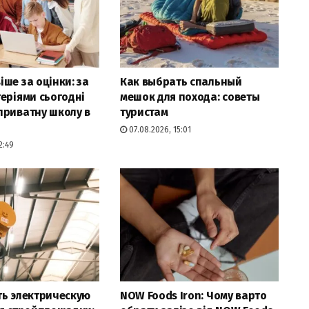
ше за оцінки: за
Как выбрать спальный
еріями сьогодні
мешок для похода: советы
приватну школу в
туристам
07.08.2026, 15:01
2:49
ть электрическую
NOW Foods Iron: Чому варто