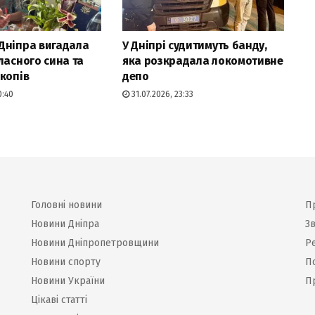
Дніпра вигадала
У Дніпрі судитимуть банду,
ласного сина та
яка розкрадала локомотивне
копів
депо
0:40
31.07.2026, 23:33
Головні новини
П
Новини Дніпра
Зв
Новини Дніпропетровщини
Р
Новини спорту
П
Новини України
П
Цікаві статті