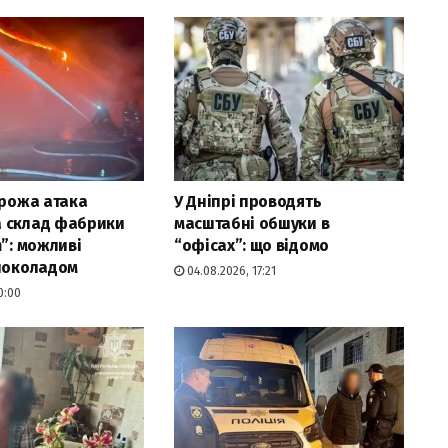
орожа атака
У Дніпрі проводять
 склад фабрики
масштабні обшуки в
m”: можливі
“офісах”: що відомо
 шоколадом
04.08.2026, 17:21
0:00