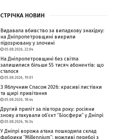
СТРІЧКА НОВИН
Видавала вбивство за випадкову знахідку:
на Дніпропетровщині викрили
підозрювану у злочині
05.08.2026, 22:04
На Дніпропетровщині без світла
залишилися більше 55 тисяч абонентів: що
сталося
05.08.2026, 19:01
З Яблучним Спасом 2026: красиві листівки
та щирі привітання
05.08.2026, 18:44
Другий приліт за півтора року: росіяни
знову атакували об’єкт “Біосфери” у Дніпрі
05.08.2026, 16:34
У Дніпрі ворожа атака пошкодила склад
фабрики “Millennium”: можливі перебої з