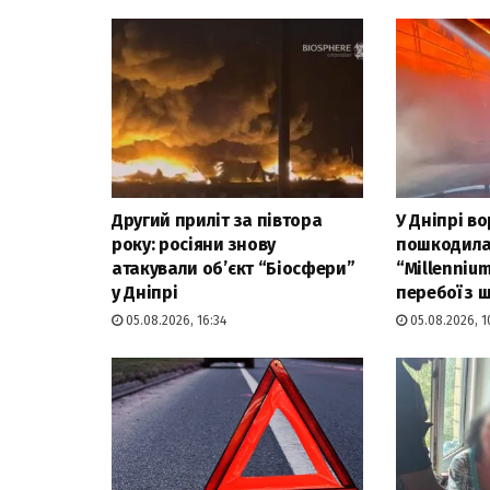
Другий приліт за півтора
У Дніпрі в
року: росіяни знову
пошкодила
атакували об’єкт “Біосфери”
“Millenniu
у Дніпрі
перебої з
05.08.2026, 16:34
05.08.2026, 1