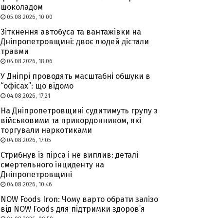
шоколадом
05.08.2026, 10:00
Зіткнення автобуса та вантажівки на
Дніпропетровщині: двоє людей дістали
травми
04.08.2026, 18:06
У Дніпрі проводять масштабні обшуки в
“офісах”: що відомо
04.08.2026, 17:21
На Дніпропетровщині судитимуть групу з
військовими та прикордонником, які
торгували наркотиками
04.08.2026, 17:05
Стрибнув із пірса і не виплив: деталі
смертельного інциденту на
Дніпропетровщині
04.08.2026, 10:46
NOW Foods Iron: Чому варто обрати залізо
від NOW Foods для підтримки здоров’я