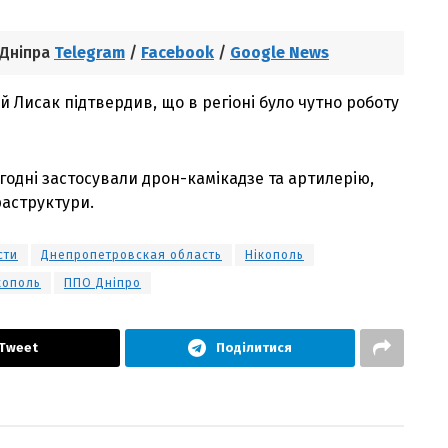
 Дніпра
Telegram
/
Facebook
/
Google News
й Лисак підтвердив, що в регіоні було чутно роботу
годні застосували дрон-камікадзе та артилерію,
раструктури.
сти
Днепропетровская область
Нікополь
кополь
ППО Дніпро
Tweet
Поділитися