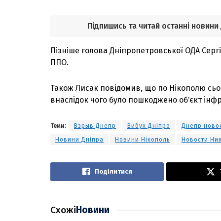
Підпишись та читай останні новини
Пізніше голова Дніпропетровської ОДА Сергі
ППО.
Також Лисак повідомив, що по Нікополю сьо
внаслідок чого було пошкоджено обʼєкт інф
Теми:
Взрыв Днепр
Вибух Дніпро
Днепр ново
Новини Дніпра
Новини Нікополь
Новости Ни
Поділитися
Схожі
Новини