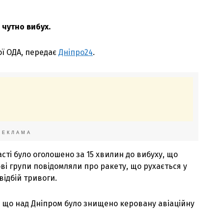
 чутно вибух.
ої ОДА, передає
Дніпро24
.
РЕКЛАМА
сті було оголошено за 15 хвилин до вибуху, що
ові групи повідомляли про ракету, що рухається у
відбій тривоги.
 що над Дніпром було знищено керовану авіаційну