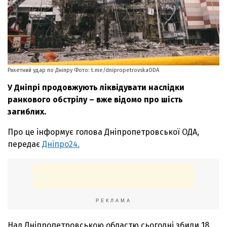
Ракетний удар по Дніпру Фото: t.me/dnipropetrovskaODA
У Дніпрі продовжують ліквідувати наслідки
ранкового обстрілу – вже відомо про шість
загиблих.
Про це інформує голова Дніпропетровської ОДА,
передає
Дніпро24.
РЕКЛАМА
Над Дніпропетровською областю сьогодні збили 18