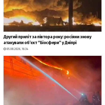
Другий приліт за півтора року: росіяни знову
атакували об’єкт “Біосфери” у Дніпрі
05.08.2026, 16:34