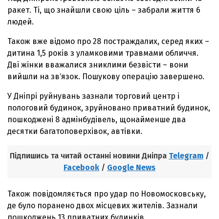
ракет. Ті, що знайшли свою ціль – забрали життя 6
людей.
Також вже відомо про 28 постраждалих, серед яких –
дитина 1,5 років з уламковими травмами обличчя.
Дві жінки вважалися зниклими безвісти – вони
вийшли на звʼязок. Пошукову операцію завершено.
У Дніпрі руйнувань зазнали торговий центр і
пологовий будинок, зруйновано приватний будинок,
пошкоджені 8 адмінбудівель, щонайменше два
десятки багатоповерхівок, автівки.
Підпишись та читай останні новини Дніпра
Telegram
/
Facebook
/
Google News
Також повідомляється про удар по Новомосковську,
де було поранено двох місцевих жителів. Зазнали
пошкоджень 13 приватних будинків.