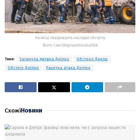
На місці ліквідовують наслідки обстрілу
Фото: t.me/dnipropetrovskaODA
Теми:
Загинула дитина Дніпро
Обстрел Днепр
Обстріл Дніпро
Ракетна атака Дніпро
Схожі
Новини