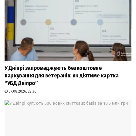
У Дніпрі запроваджують безкоштовне
паркування для ветеранів: як діятиме картка
“УБД Дніпро”
07.08.2026, 22:36