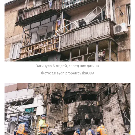
Загинуло 6 людей, серед них дитина
Фото: t.me/dnipropetrovskaODA