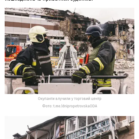
Окупанти влучили у торговий центр
Фото: t.me/dnipropetrovskaODA