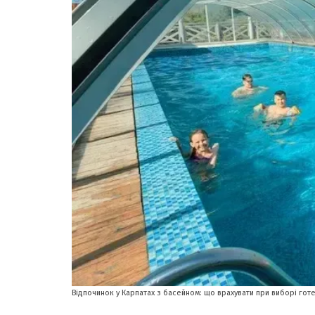
Вiдпочинок у Карпатах з басейном: що врахувати при виборi гот