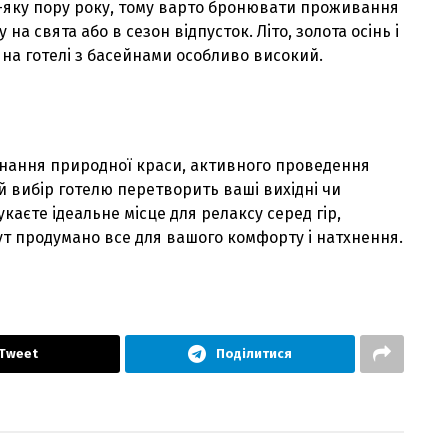
-яку пору року, тому варто бронювати проживання
на свята або в сезон вiдпусток. Лiто, золота осiнь i
т на готелi з басейнами особливо високий.
днання природної краси, активного проведення
 вибiр готелю перетворить вашi вихiднi чи
каєте iдеальне мiсце для релаксу серед гiр,
ут продумано все для вашого комфорту i натхнення.
Tweet
Поділитися