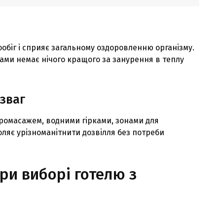
обiг i сприяє загальному оздоровленню органiзму.
ами немає нiчого кращого за занурення в теплу
зваг
дромасажем, водними гiрками, зонами для
оляє урiзноманiтнити дозвiлля без потреби
ри виборi готелю з