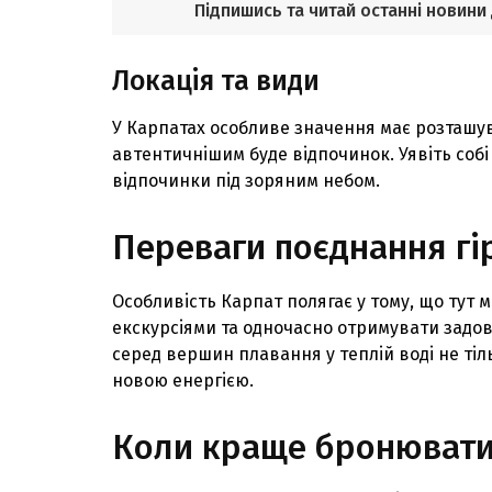
Підпишись та читай останні новини
Локацiя та види
У Карпатах особливе значення має розташу
автентичнiшим буде вiдпочинок. Уявiть собi
вiдпочинки пiд зоряним небом.
Переваги поєднання гiр
Особливiсть Карпат полягає у тому, що ту
екскурсiями та одночасно отримувати задов
серед вершин плавання у теплiй водi не тiл
новою енергiєю.
Коли краще бронюват