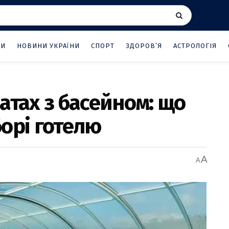
НИ
НОВИНИ УКРАЇНИ
СПОРТ
ЗДОРОВ’Я
АСТРОЛОГІЯ
атах з басейном: що
орi готелю
A
A