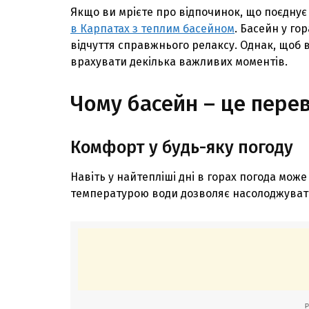
Якщо ви мрiєте про вiдпочинок, що поєднує 
в Карпатах з теплим басейном
. Басейн у го
вiдчуття справжнього релаксу. Однак, щоб 
врахувати декiлька важливих моментiв.
Чому басейн – це пере
Комфорт у будь-яку погоду
Навiть у найтеплiшi днi в горах погода мож
температурою води дозволяє насолоджуват