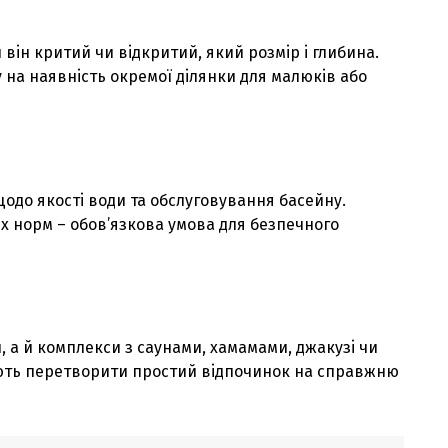
и вiн критий чи вiдкритий, який розмiр i глибина.
 на наявнiсть окремої дiлянки для малюкiв або
щодо якостi води та обслуговування басейну.
х норм – обов’язкова умова для безпечного
 а й комплекси з саунами, хамамами, джакузi чи
ають перетворити простий вiдпочинок на справжню