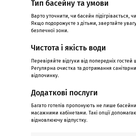
Тип басейну та умови
Варто уточнити, чи басейн пiдiгрiвається, ч
Якщо подорожуєте з дiтьми, звертайте увагу
безпечної зони.
Чистота i якiсть води
Перевiряйте вiдгуки вiд попереднiх гостей 
Регулярна очистка та дотримання санiтарни
вiдпочинку.
Додатковi послуги
Багато готелiв пропонують не лише басейни,
масажними кабiнетами. Такi опцiї допомаг
вiдновлюючу вiдпустку.