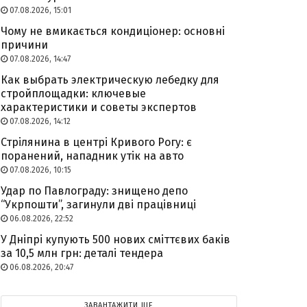
07.08.2026, 15:01
Чому не вмикається кондиціонер: основні
причини
07.08.2026, 14:47
Как выбрать электрическую лебедку для
стройплощадки: ключевые
характеристики и советы экспертов
07.08.2026, 14:12
Стрілянина в центрі Кривого Рогу: є
поранений, нападник утік на авто
07.08.2026, 10:15
Удар по Павлограду: знищено депо
“Укрпошти”, загинули дві працівниці
06.08.2026, 22:52
У Дніпрі купують 500 нових сміттєвих баків
за 10,5 млн грн: деталі тендера
06.08.2026, 20:47
ЗАВАНТАЖИТИ ЩЕ