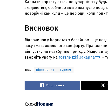
Карпати користуються популярнiстю у будь
заздалегiдь, особливо якщо плануєте поїздку 
новорiчнi канiкули – це перiоди, коли попи
Висновок
Вiдпочинок у Карпатах з басейном – це поє
часу i максимального комфорту. Правильний
вiдпустку на незабутню пригоду. Якщо ви шу
звернiть увагу на
готель Izki Закарпаття
– т
Теми:
Відпочинок
Туризм
Поділитися
Схожі
Новини