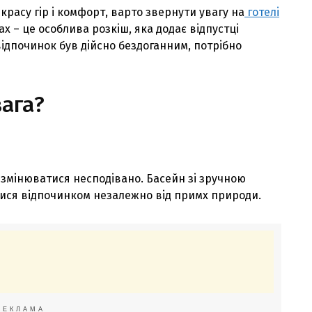
красу гiр i комфорт, варто звернути увагу на
готелi
рах – це особлива розкiш, яка додає вiдпустцi
вiдпочинок був дiйсно бездоганним, потрiбно
вага?
е змiнюватися несподiвано. Басейн зi зручною
ися вiдпочинком незалежно вiд примх природи.
РЕКЛАМА