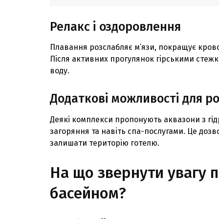
Релакс i оздоровлення
Плавання розслабляє м’язи, покращує крово
Пiсля активних прогулянок гiрськими стежк
воду.
Додатковi можливостi для ро
Деякi комплекси пропонують аквазони з гi
загоряння та навiть спа-послугами. Це дозв
залишати територiю готелю.
На що звернути увагу п
басейном?