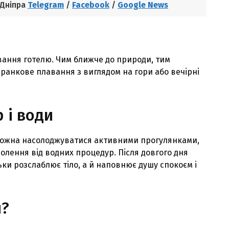
 Дніпра
Telegram
/
Facebook
/
Google News
вання готелю. Чим ближче до природи, тим
 ранкове плавання з виглядом на гори або вечiрнi
 i води
т можна насолоджуватися активними прогулянками,
олення вiд водних процедур. Пiсля довгого дня
ьки розслаблює тiло, а й наповнює душу спокоєм i
и?