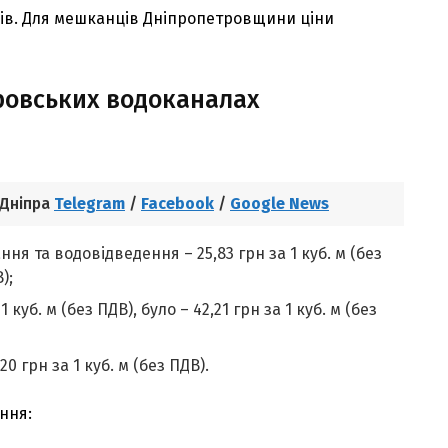
чів. Для мешканців Дніпропетровщини ціни
ровських водоканалах
 Дніпра
Telegram
/
Facebook
/
Google News
я та водовідведення – 25,83 грн за 1 куб. м (без
);
уб. м (без ПДВ), було – 42,21 грн за 1 куб. м (без
0 грн за 1 куб. м (без ПДВ).
ння: