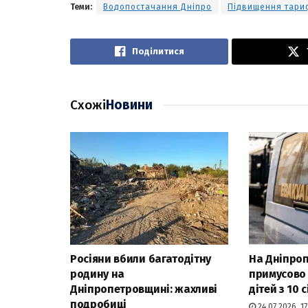
Теми:
Водопостачання Дніпро
Підвищення тари
Поділитися
Схожі
Новини
Росіяни вбили багатодітну
На Дніпро
родину на
примусово
Дніпропетровщині: жахливі
дітей з 10 с
подробиці
24.07.2026, 17