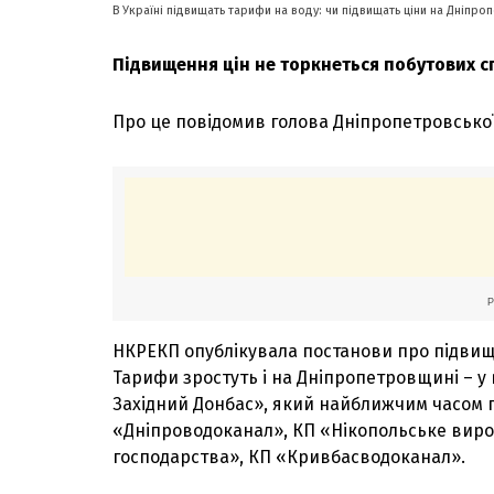
В Україні підвищать тарифи на воду: чи підвищать ціни на Дніпро
Підвищення цін не торкнеться побутових с
Про це повідомив голова Дніпропетровсько
НКРЕКП опублікувала постанови про підвищ
Тарифи зростуть і на Дніпропетровщині – у
Західний Донбас», який найближчим часом п
«Дніпроводоканал», КП «Нікопольське виро
господарства», КП «Кривбасводоканал».