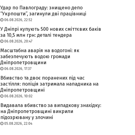
Удар по Павлограду: знищено депо
“Укрпошти”, загинули дві працівниці
06.08.2026, 22:52
У Дніпрі купують 500 нових сміттєвих баків
за 10,5 млн грн: деталі тендера
06.08.2026, 20:47
Масштабна аварія на водогоні: як
забезпечують водою громади
Дніпропетровщини
06.08.2026, 17:37
Вбивство та двоє поранених під час
застілля: поліція затримала нападника на
Дніпропетровщині
06.08.2026, 10:02
Видавала вбивство за випадкову знахідку:
на Дніпропетровщині викрили
підозрювану у злочині
05.08.2026, 22:04