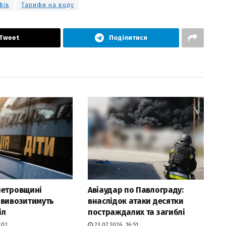
фів
Тарифи на воду
Tweet
Поділитися
петровщині
Авіаудар по Павлограду:
 вивозитимуть
внаслідок атаки десятки
іл
постраждалих та загиблі
:02
23.07.2026, 16:51