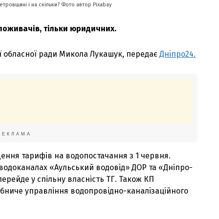
петровщині і на скільки? Фото автор Pixabay
поживачів, тільки юридичних.
ї обласної ради Микола Лукашук, передає
Дніпро24.
РЕКЛАМА
ення тарифів на водопостачання з 1 червня.
 водоканалах «Аульський водовід» ДОР та «Дніпро-
ерейде у спільну власність ТГ. Також КП
бниче управління водопровідно-каналізаційного