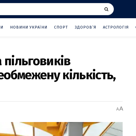
НИ
НОВИНИ УКРАЇНИ
СПОРТ
ЗДОРОВ’Я
АСТРОЛОГІЯ
а пільговиків
обмежену кількість,
A
A