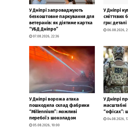
У Дніпрі запроваджують
У Дніпрі к
безкоштовне паркування для
сміттєвих б
ветеранів: як діятиме картка
грн: детал
“УБД Дніпро”
06.08.2026, 2
07.08.2026, 22:36
У Дніпрі ворожа атака
У Дніпрі п
пошкодила склад фабрики
масштабні
“Millennium”: можливі
“офісах”: 
перебої з шоколадом
04.08.2026, 17
05.08.2026, 10:00