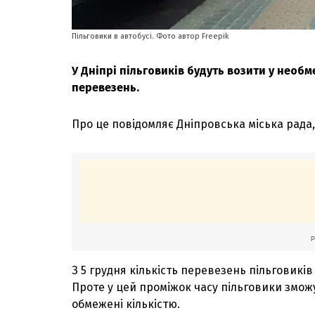
Пільговики в автобусі. Фото автор Freepik
У Дніпрі пільговиків будуть возити у необм
перевезень.
Про це повідомляє Дніпровська міська рада
З 5 грудня кількість перевезень пільговиків 
Проте у цей проміжок часу пільговики змо
обмежені кількістю.