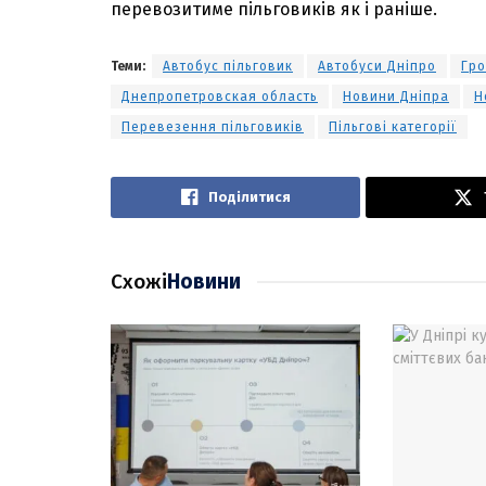
перевозитиме пільговиків як і раніше.
Теми:
Автобус пільговик
Автобуси Дніпро
Гро
Днепропетровская область
Новини Дніпра
Н
Перевезення пільговиків
Пільгові категорії
Поділитися
Схожі
Новини