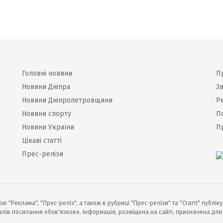
Головні новини
П
Новини Дніпра
Зв
Новини Дніпропетровщини
Р
Новини спорту
П
Новини України
П
Цікаві статті
Прес-релізи
ю "Реклама", "Прес-реліз", а також в рубриці "Прес-релізи" та "Статті" публік
алів посилання обов'язкове. Інформація, розміщена на сайті, призначена для о