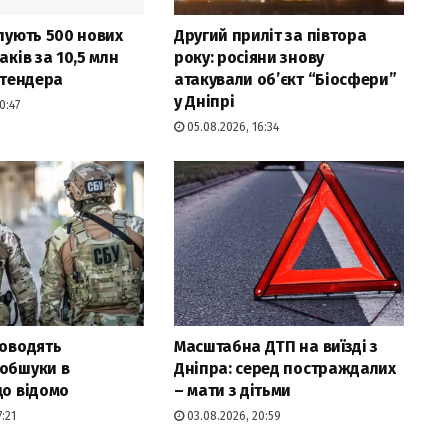
упують 500 нових
Другий приліт за півтора
аків за 10,5 млн
року: росіяни знову
і тендера
атакували об’єкт “Біосфери”
у Дніпрі
0:47
05.08.2026, 16:34
роводять
Масштабна ДТП на виїзді з
 обшуки в
Дніпра: серед постраждалих
що відомо
– мати з дітьми
:21
03.08.2026, 20:59