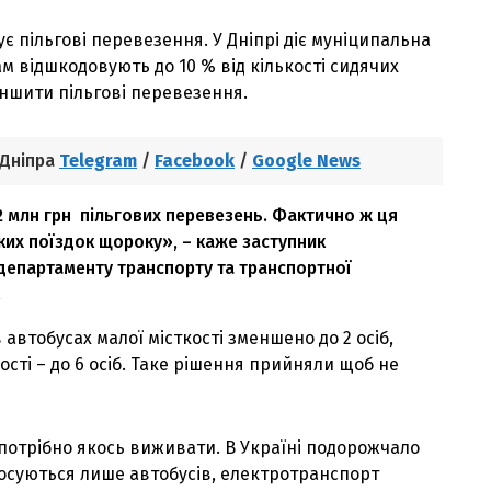
 пільгові перевезення. У Дніпрі діє муніципальна
 відшкодовують до 10 % від кількості сидячих
еншити пільгові перевезення.
 Дніпра
Telegram
/
Facebook
/
Google News
2 млн грн пільгових перевезень. Фактично ж ця
ких поїздок щороку», – каже заступник
департаменту транспорту та транспортної
.
 в автобусах малої місткості зменшено до 2 осіб,
ткості – до 6 осіб. Таке рішення прийняли щоб не
потрібно якось виживати. В Україні подорожчало
тосуються лише автобусів, електротранспорт