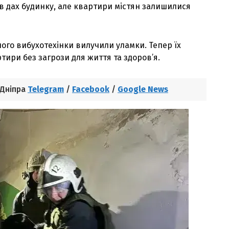
в дах будинку, але квартири містян залишилися
 чого вибухотехінки вилучили уламки. Тепер їх
ири без загрози для життя та здоров’я.
 Дніпра
Telegram
/
Facebook
/
Google News