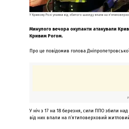
У Кривому Розі уламки від збитого шахеду впали на п'ятиповер
Минулого вечора окупанти атакували Крив
Кривим Рогом.
Про це повідомив голова Дніпропетровської
У ніч з 17 на 18 березня, сили ППО збили на
від них впали на п’ятиповерховий житлови