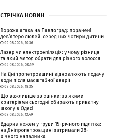
СТРІЧКА НОВИН
Ворожа атака на Павлоград: поранені
дев’ятеро людей, серед них чотири дитини
09.08.2026, 10:36
Лазер чи електроепіляція: у чому різниця
та який метод обрати для різного волосся
09.08.2026, 08:59
На Дніпропетровщині відновлюють подачу
води після масштабної аварії
08.08.2026, 18:35
Що важливіше за оцінки: за якими
критеріями сьогодні обирають приватну
школу в Одесі
08.08.2026, 12:49
Вдарив ножем у груди 15-річного підлітка:
на Дніпропетровщині затримали 28-
річного нападника