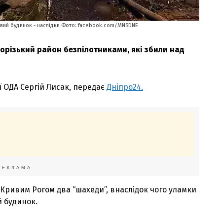
ховий будинок - наслідки Фото: facebook.com/MNSDNE
орізький район безпілотниками, які збили над
 ОДА Сергій Лисак, передає
Дніпро24.
РЕКЛАМА
д Кривим Рогом два “шахеди”, внаслідок чого уламки
й будинок.