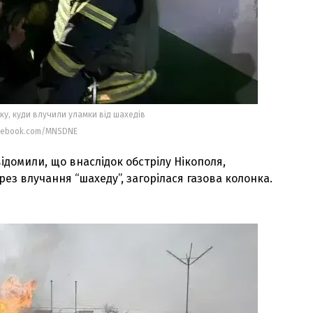
у, куди влучили уламки від шахедів
cebook.com/MNSDNE
ідомили, що внаслідок обстрілу Нікополя,
рез влучання “шахеду”, загорілася газова колонка.