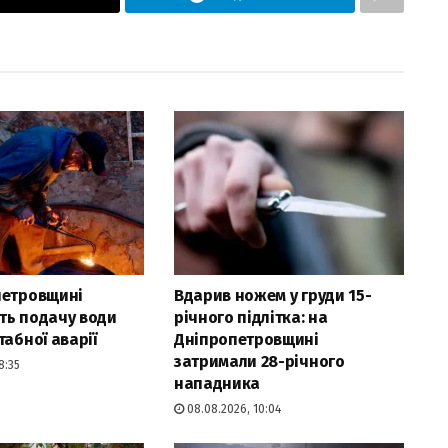
петровщині
Вдарив ножем у груди 15-
ть подачу води
річного підлітка: на
табної аварії
Дніпропетровщині
затримали 28-річного
8:35
нападника
08.08.2026, 10:04