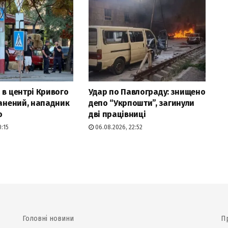
 в центрі Кривого
Удар по Павлограду: знищено
ранений, нападник
депо “Укрпошти”, загинули
о
дві працівниці
0:15
06.08.2026, 22:52
Головні новини
П