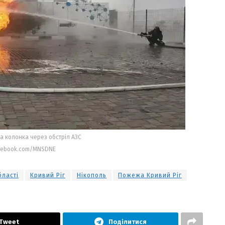
а колонка через обстріл АЗС
cebook.com/MNSDNE
бласті
Кривий Ріг
Нікополь
Пожежа Кривий Ріг
Tweet
Поділитися