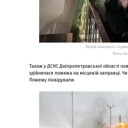
Людей евакуюють з будинк
Фото: fa
Також у ДСНС Дніпропетровської області пов
здійнялася пожежа на місцевій заправці. Че
Пожежу ліквідували.