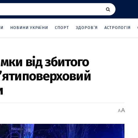
НИ
НОВИНИ УКРАЇНИ
СПОРТ
ЗДОРОВ’Я
АСТРОЛОГІЯ
амки від збитого
п’ятиповерховий
и
A
A