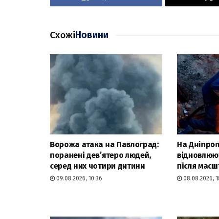
Схожі
Новини
Ворожа атака на Павлоград:
На Дніпро
поранені дев’ятеро людей,
відновлюю
серед них чотири дитини
після масш
09.08.2026, 10:36
08.08.2026, 1