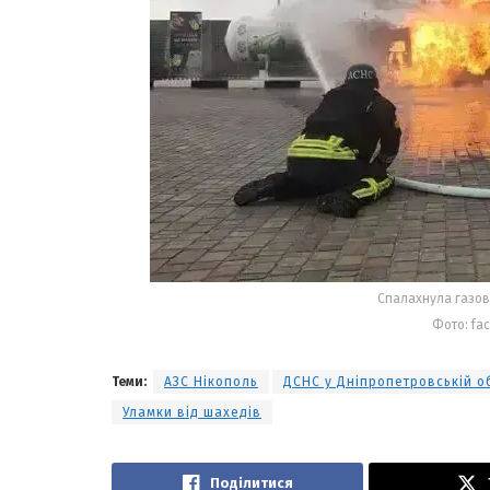
Спалахнула газов
Фото: fa
Теми:
АЗС Нікополь
ДСНС у Дніпропетровській о
Уламки від шахедів
Поділитися