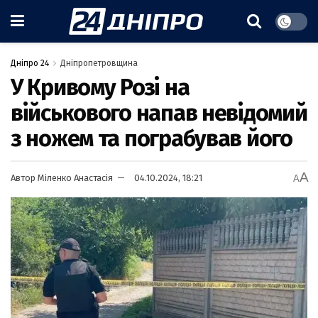
Дніпро 24
Дніпропетровщина
У Кривому Розі на
військового напав невідомий
з ножем та пограбував його
A
Автор
Міленко Анастасія
04.10.2024, 18:21
A