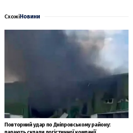
Схожі
Новини
Повторний удар по Дніпровському району:
палають склади логістичної компанії