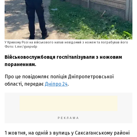
У Кривому Розі на військового напав невідомий з ножем та пограбував його
Фото: t.me/gunpvdp
Військовослужбовця госпіталізували з ножовим
пораненням.
Про це повідомляє поліція Дніпропетровської
області, передає
Дніпро 24
.
РЕКЛАМА
1 жовтня, на одній з вулиць у Саксаганському районі