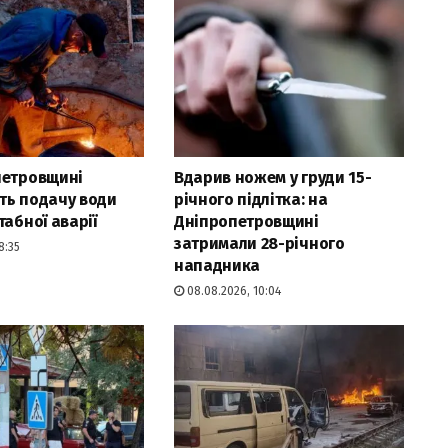
петровщині
Вдарив ножем у груди 15-
ть подачу води
річного підлітка: на
табної аварії
Дніпропетровщині
затримали 28-річного
8:35
нападника
08.08.2026, 10:04