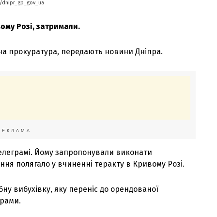
e/dnipr_gp_gov_ua
ому Розі, затримали.
на прокуратура, передають новини Дніпра.
РЕКЛАМА
телеграмі. Йому запропонували виконати
ання полягало у вчиненні теракту в Кривому Розі.
бну вибухівку, яку переніс до орендованої
орами.