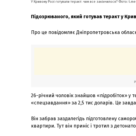
У Кривому Розі готували теракт: чим все закінчилося? Фото: t.m
Підозрюваного, який готував теракт у Крив
Про це повідомляє Дніпропетровська облас
26-річний чоловік знайшов «підробіток» у 
«спецзавдання» за 2,5 тис доларів. Це завд
Він забрав заздалегідь підготовлену саморо
квартири. Тут він приніс і тротил з детонат