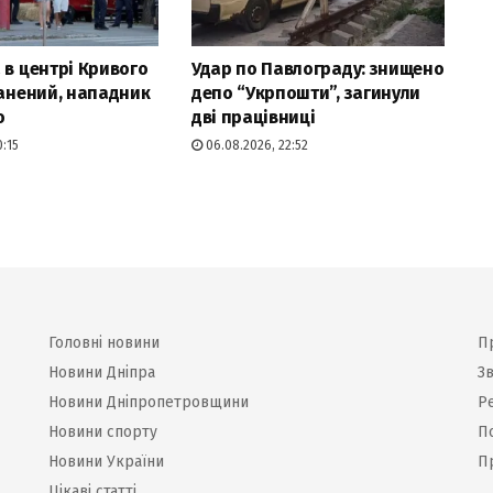
 в центрі Кривого
Удар по Павлограду: знищено
ранений, нападник
депо “Укрпошти”, загинули
о
дві працівниці
0:15
06.08.2026, 22:52
Головні новини
П
Новини Дніпра
Зв
Новини Дніпропетровщини
Р
Новини спорту
П
Новини України
П
Цікаві статті