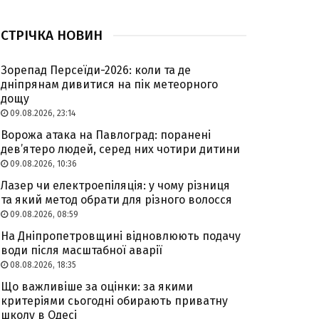
СТРІЧКА НОВИН
Зорепад Персеїди-2026: коли та де
дніпрянам дивитися на пік метеорного
дощу
09.08.2026, 23:14
Ворожа атака на Павлоград: поранені
дев’ятеро людей, серед них чотири дитини
09.08.2026, 10:36
Лазер чи електроепіляція: у чому різниця
та який метод обрати для різного волосся
09.08.2026, 08:59
На Дніпропетровщині відновлюють подачу
води після масштабної аварії
08.08.2026, 18:35
Що важливіше за оцінки: за якими
критеріями сьогодні обирають приватну
школу в Одесі