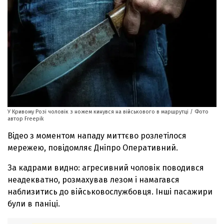
У Кривому Розі чоловік з ножем кинувся на військового в маршрутці / Фото
автор Freepik
Відео з моментом нападу миттєво розлетілося
мережею, повідомляє Дніпро Оперативний.
За кадрами видно: агресивний чоловік поводився
неадекватно, розмахував лезом і намагався
наблизитись до військовослужбовця. Інші пасажири
були в паніці.