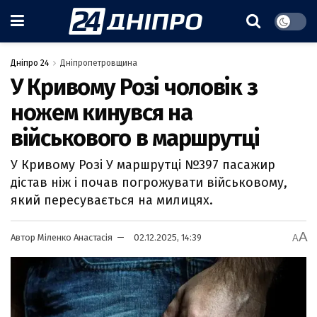
Дніпро 24
Дніпропетровщина
У Кривому Розі чоловік з
ножем кинувся на
військового в маршрутці
У Кривому Розі У маршрутці №397 пасажир
дістав ніж і почав погрожувати військовому,
який пересувається на милицях.
A
Автор
Міленко Анастасія
02.12.2025, 14:39
A