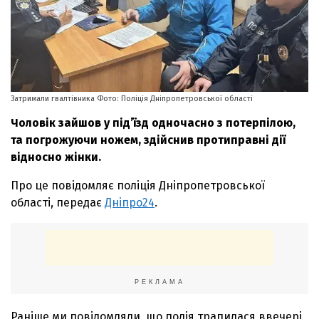
Затримали гвалтівника Фото: Поліція Дніпропетровської області
Чоловік зайшов у підʼїзд одночасно з потерпілою,
та погрожуючи ножем, здійснив протиправні дії
відносно жінки.
Про це повідомляє поліція Дніпропетровської
області, передає
Дніпро24
.
РЕКЛАМА
Раніше ми повідомляли, що подія трапилася ввечері