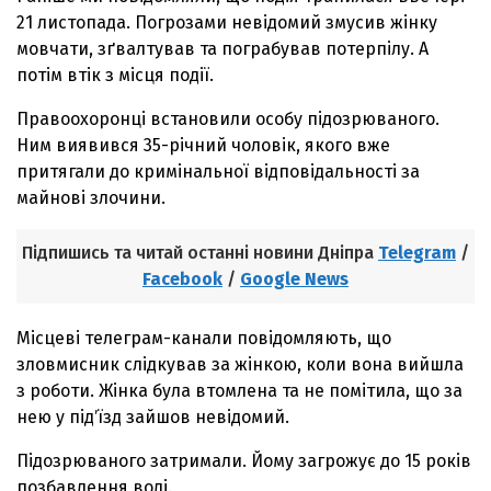
21 листопада. Погрозами невідомий змусив жінку
мовчати, зґвалтував та пограбував потерпілу. А
потім втік з місця події.
Правоохоронці встановили особу підозрюваного.
Ним виявився 35-річний чоловік, якого вже
притягали до кримінальної відповідальності за
майнові злочини.
Підпишись та читай останні новини Дніпра
Telegram
/
Facebook
/
Google News
Місцеві телеграм-канали повідомляють, що
зловмисник слідкував за жінкою, коли вона вийшла
з роботи. Жінка була втомлена та не помітила, що за
нею у підʼїзд зайшов невідомий.
Підозрюваного затримали. Йому загрожує до 15 років
позбавлення волі.