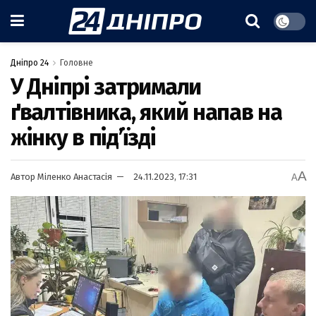
Дніпро 24
Головне
У Дніпрі затримали
ґвалтівника, який напав на
жінку в підʼїзді
A
Автор
Міленко Анастасія
24.11.2023, 17:31
A