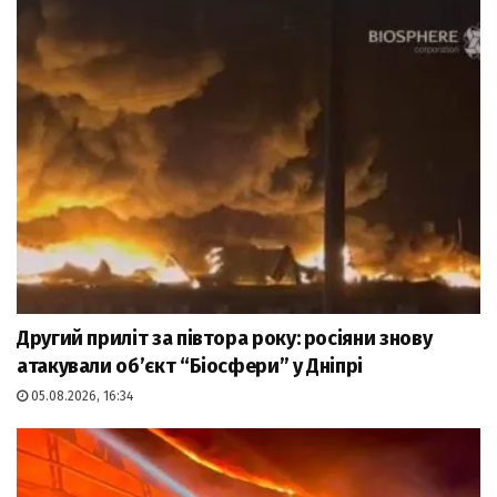
Другий приліт за півтора року: росіяни знову
атакували об’єкт “Біосфери” у Дніпрі
05.08.2026, 16:34