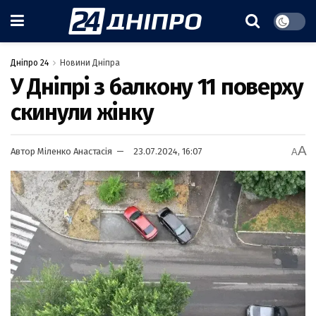
Дніпро 24
Новини Дніпра
У Дніпрі з балкону 11 поверху
скинули жінку
A
Автор
Міленко Анастасія
23.07.2024, 16:07
A