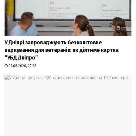
У Дніпрі запроваджують безкоштовне
паркування для ветеранів: як діятиме картка
“УБД Дніпро”
07.08.2026, 22:36