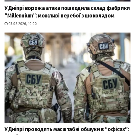
У Дніпрі ворожа атака пошкодила склад фабрики
“Millennium”: можливі перебої з шоколадом
05.08.2026, 10:00
У Дніпрі проводять масштабні обшуки в “офісах”: