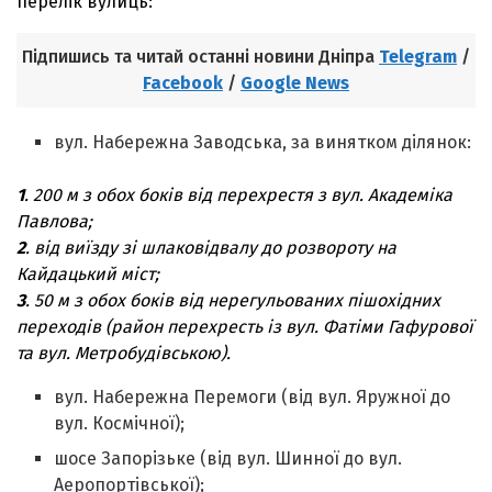
перелік вулиць:
Підпишись та читай останні новини Дніпра
Telegram
/
Facebook
/
Google News
вул. Набережна Заводська, за винятком ділянок:
1
. 200 м з обох боків від перехрестя з вул. Академіка
Павлова;
2
. від виїзду зі шлаковідвалу до розвороту на
Кайдацький міст;
3
. 50 м з обох боків від нерегульованих пішохідних
переходів (район перехресть із вул. Фатіми Гафурової
та вул. Метробудівською).
вул. Набережна Перемоги (від вул. Яружної до
вул. Космічної);
шосе Запорізьке (від вул. Шинної до вул.
Аеропортівської);