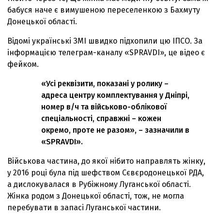
бабуся наче є вимушеною переселенкою з Бахмуту
Донецької області.
Відомі українські ЗМІ швидко підхопили цю ІПСО. За
інформацією телеграм-каналу «SPRAVDI», це відео є
фейком.
«Усі реквізити, показані у ролику –
адреса центру комплектування у Дніпрі,
номер в/ч та військово-облікової
спеціальності, справжні – кожен
окремо, проте не разом», – зазначили в
«SPRAVDI».
Військова частина, до якої нібито направлять жінку,
у 2016 році була під шефством Сєвєродонецької РДА,
а дислокувалася в Рубіжному Луганської області.
Жінка родом з Донецької області, тож, не могла
перебувати в запасі Луганської частини.