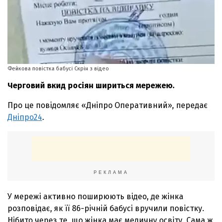
Фейкова повістка бабусі Скрін з відео
Черговий вкид росіян шириться мережею.
Про це повідомляє «Дніпро Оперативний», передає
Дніпро24
.
РЕКЛАМА
У мережі активно поширюють відео, де жінка
розповідає, як її 86-річній бабусі вручили повістку.
Нібито через те, що жінка має медичну освіту. Сама ж