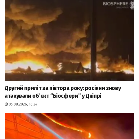
Другий приліт за півтора року: росіяни знову
атакували об’єкт “Біосфери” у Дніпрі
05.08.2026, 16:34