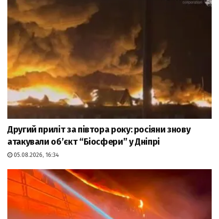
Другий приліт за півтора року: росіяни знову
атакували об’єкт “Біосфери” у Дніпрі
05.08.2026, 16:34