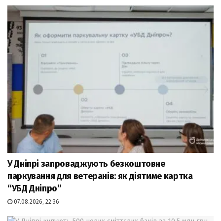
У Дніпрі запроваджують безкоштовне
паркування для ветеранів: як діятиме картка
“УБД Дніпро”
07.08.2026, 22:36