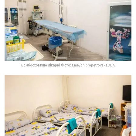
Бомбосховище лікарні Фото: t.me/dnipropetrovskaODA