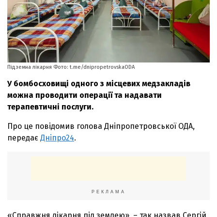
Підземна лікарня Фото: t.me/dnipropetrovskaODA
У бомбосховищі одного з місцевих медзакладів
можна проводити операції та надавати
терапевтичні послуги.
Про це повідомив голова Дніпропетровської ОДА,
передає
Дніпро24
.
РЕКЛАМА
«Справжня лікарня під землею», – так назвав Сергій