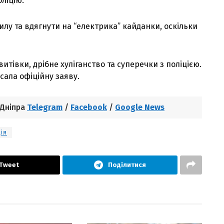
оліцію.
лу та вдягнути на “електрика” кайданки, оскільки
витівки, дрібне хуліганство та суперечки з поліцією.
сала офіційну заяву.
 Дніпра
Telegram
/
Facebook
/
Google News
ія
Tweet
Поділитися