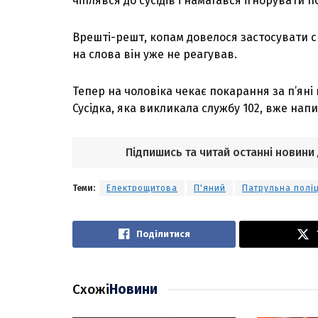
чіплявся до сусідів і намагався ігнорувати п
Врешті-решт, копам довелося застосувати си
на слова він уже не реагував.
Тепер на чоловіка чекає покарання за п’яні 
Сусідка, яка викликала службу 102, вже напи
Підпишись та читай останні новини
Теми:
Електрощитова
П'яний
Патрульна поліц
Поділитися
Схожі
Новини