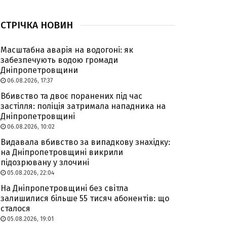
СТРІЧКА НОВИН
Масштабна аварія на водогоні: як
забезпечують водою громади
Дніпропетровщини
06.08.2026, 17:37
Вбивство та двоє поранених під час
застілля: поліція затримала нападника на
Дніпропетровщині
06.08.2026, 10:02
Видавала вбивство за випадкову знахідку:
на Дніпропетровщині викрили
підозрювану у злочині
05.08.2026, 22:04
На Дніпропетровщині без світла
залишилися більше 55 тисяч абонентів: що
сталося
05.08.2026, 19:01