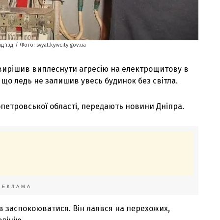
'їзд / Фото: svyat.kyivcity.gov.ua
 вирішив виплеснути агресію на електрощитову в
, що ледь не залишив увесь будинок без світла.
опетровської області, передають новини Дніпра.
РЕКЛАМА
в заспокоюватися. Він лаявся на перехожих,