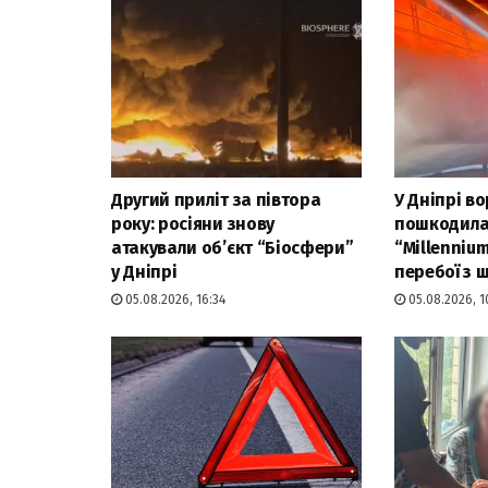
Другий приліт за півтора
У Дніпрі в
року: росіяни знову
пошкодила
атакували об’єкт “Біосфери”
“Millenniu
у Дніпрі
перебої з
05.08.2026, 16:34
05.08.2026, 1