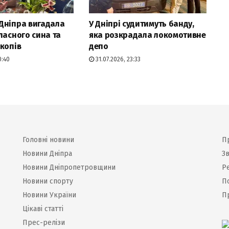
Дніпра вигадала
У Дніпрі судитимуть банду,
ласного сина та
яка розкрадала локомотивне
копів
депо
0:40
31.07.2026, 23:33
Головні новини
П
Новини Дніпра
Зв
Новини Дніпропетровщини
Р
Новини спорту
П
Новини України
П
Цікаві статті
Прес-релізи