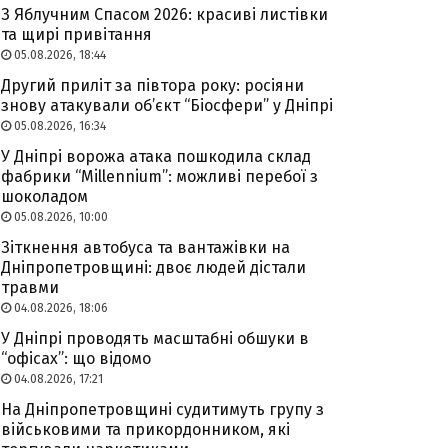
З Яблучним Спасом 2026: красиві листівки
та щирі привітання
05.08.2026, 18:44
Другий приліт за півтора року: росіяни
знову атакували об’єкт “Біосфери” у Дніпрі
05.08.2026, 16:34
У Дніпрі ворожа атака пошкодила склад
фабрики “Millennium”: можливі перебої з
шоколадом
05.08.2026, 10:00
Зіткнення автобуса та вантажівки на
Дніпропетровщині: двоє людей дістали
травми
04.08.2026, 18:06
У Дніпрі проводять масштабні обшуки в
“офісах”: що відомо
04.08.2026, 17:21
На Дніпропетровщині судитимуть групу з
військовими та прикордонником, які