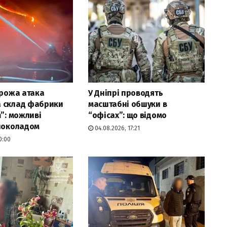
орожа атака
У Дніпрі проводять
 склад фабрики
масштабні обшуки в
m”: можливі
“офісах”: що відомо
 шоколадом
04.08.2026, 17:21
0:00