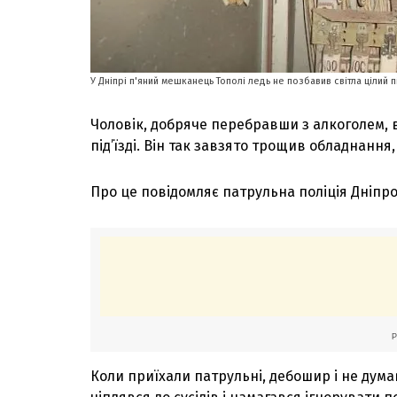
У Дніпрі п'яний мешканець Тополі ледь не позбавив світла цілий під
Чоловік, добряче перебравши з алкоголем,
під’їзді. Він так завзято трощив обладнання
Про це повідомляє патрульна поліція Дніпр
Коли приїхали патрульні, дебошир і не дума