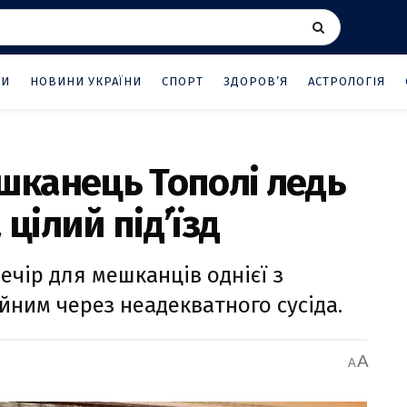
НИ
НОВИНИ УКРАЇНИ
СПОРТ
ЗДОРОВ’Я
АСТРОЛОГІЯ
ешканець Тополі ледь
 цілий під’їзд
ечір для мешканців однієї з
йним через неадекватного сусіда.
A
A