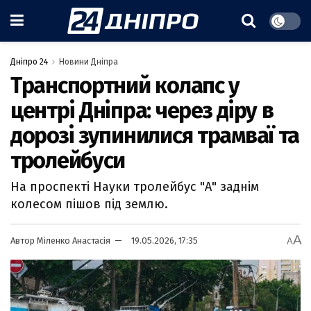
Дніпро 24
Новини Дніпра
Транспортний колапс у
центрі Дніпра: через діру в
дорозі зупинилися трамваї та
тролейбуси
На проспекті Науки тролейбус "А" заднім
колесом пішов під землю.
A
Автор
Міленко Анастасія
19.05.2026, 17:35
A