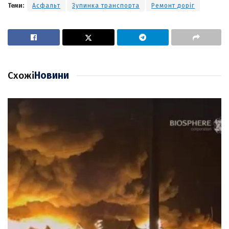
Теми:
Асфальт
Зупинка транспорта
Ремонт доріг
Схожі
Новини