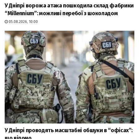
У Дніпрі ворожа атака пошкодила склад фабрики
“Millennium”: можливі перебої з шоколадом
05.08.2026, 10:00
У Дніпрі проводять масштабні обшуки в “офісах”:
що відомо