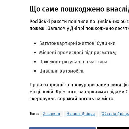
Що саме пошкоджено внаслід
Російські ракети поцілили по цивільних об’
пожежі. Загалом у Дніпрі пошкоджено десятк
Багатоквартирні житлові будинки;
Місцеві промислові підприємства;
Пожежно-рятувальна частина;
Цивільні автомобілі.
Правоохоронці та прокурори завершили фік
місці подій. Крім того, за гарячими слідам
скеровував ворожий вогонь на місто.
Теми:
2 червня
Новини Дніпра
Обстріл Дніпр