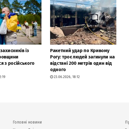
захисників із
Ракетний удар по Кривому
ровщини
Рогу: троє людей загинули на
я з російського
відстані 200 метрів один від
одного
2:19
23.06.2026, 18:12
Головні новини
П