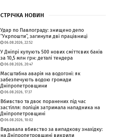
СТРІЧКА НОВИН
Удар по Павлограду: знищено депо
“Укрпошти”, загинули дві працівниці
06.08.2026, 22:52
У Дніпрі купують 500 нових сміттєвих баків
за 10,5 млн грн: деталі тендера
06.08.2026, 20:47
Масштабна аварія на водогоні: як
забезпечують водою громади
Дніпропетровщини
06.08.2026, 17:37
Вбивство та двоє поранених під час
застілля: поліція затримала нападника на
Дніпропетровщині
06.08.2026, 10:02
Видавала вбивство за випадкову знахідку:
на Дніпропетровщині викрили