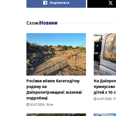
Поділитися
Схожі
Новини
Росіяни вбили багатодітну
На Дніпро
родину на
примусово
Дніпропетровщині: жахливі
дітей з 10 с
подробиці
24.07.2026, 17
30.07.2026, 16:44