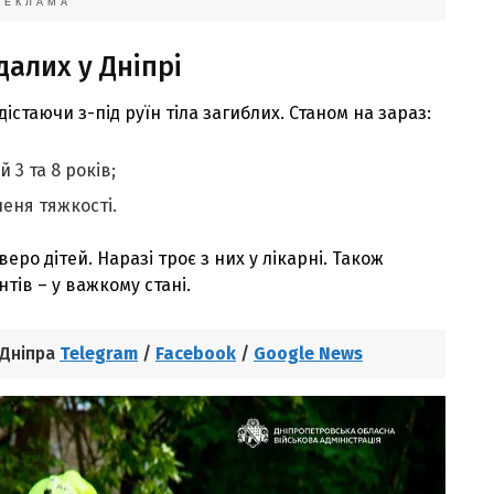
РЕКЛАМА
алих у Дніпрі
стаючи з-під руїн тіла загиблих. Станом на зараз:
 3 та 8 років;
пеня тяжкості.
ро дітей. Наразі троє з них у лікарні. Також
нтів – у важкому стані.
 Дніпра
Telegram
/
Facebook
/
Google News