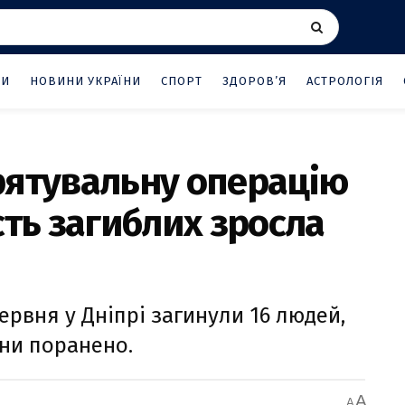
НИ
НОВИНИ УКРАЇНИ
СПОРТ
ЗДОРОВ’Я
АСТРОЛОГІЯ
 рятувальну операцію
сть загиблих зросла
червня у Дніпрі загинули 16 людей,
ини поранено.
A
A