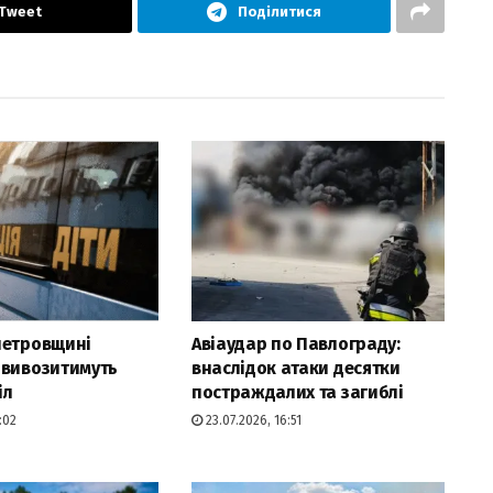
Tweet
Поділитися
петровщині
Авіаудар по Павлограду:
 вивозитимуть
внаслідок атаки десятки
іл
постраждалих та загиблі
:02
23.07.2026, 16:51