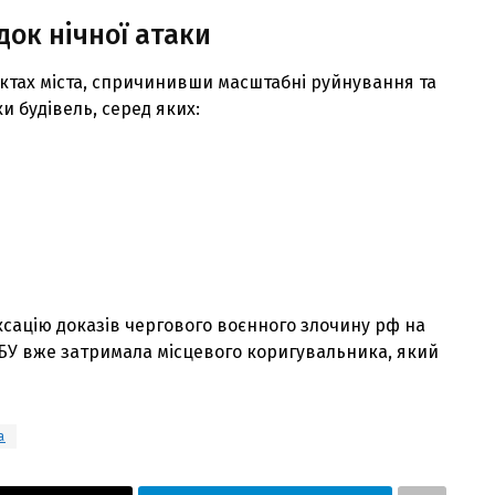
ок нічної атаки
єктах міста, спричинивши масштабні руйнування та
и будівель, серед яких:
сацію доказів чергового воєнного злочину рф на
и СБУ вже затримала місцевого коригувальника, який
а