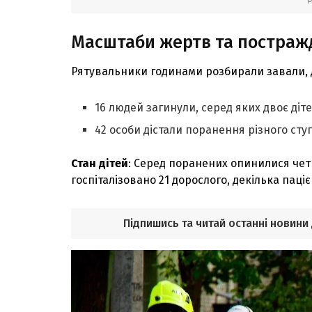
Масштаби жертв та постражд
Рятувальники годинами розбирали завали, ді
16 людей загинули, серед яких двоє дітей
42 особи дістали поранення різного сту
Стан дітей
: Серед поранених опинилися четве
госпіталізовано 21 дорослого, декілька паціє
Підпишись та читай останні новини