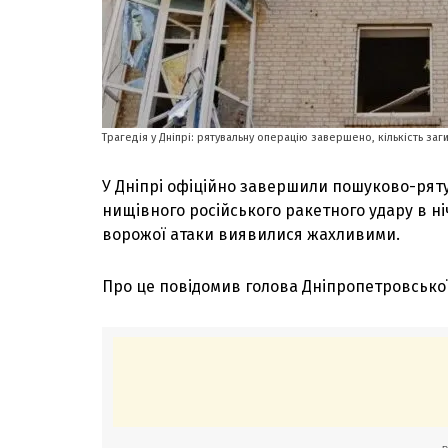
Трагедія у Дніпрі: рятувальну операцію завершено, кількість за
У Дніпрі офіційно завершили пошуково-ряту
нищівного російського ракетного удару в ні
ворожої атаки виявилися жахливими.
Про це повідомив голова Дніпропетровсько