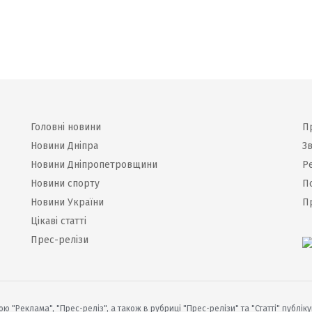
Головні новини
П
Новини Дніпра
Зв
Новини Дніпропетровщини
Р
Новини спорту
П
Новини України
П
Цікаві статті
Прес-релізи
ю "Реклама", "Прес-реліз", а також в рубриці "Прес-релізи" та "Статті" публік