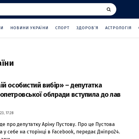
НИ
НОВИНИ УКРАЇНИ
СПОРТ
ЗДОРОВ’Я
АСТРОЛОГІЯ
аїни
ій особистий вибір» – депутатка
опетровської облради вступила до лав
23, 17:28
де про депутатку Аріну Пустову. Про це Пустова
 у себе на сторінці в Facebook, передає Дніпро24.