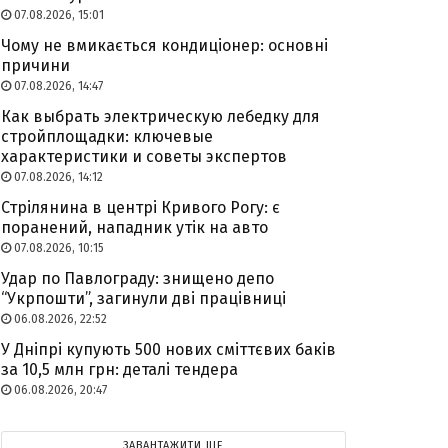
07.08.2026, 15:01
Чому не вмикається кондиціонер: основні
причини
07.08.2026, 14:47
Как выбрать электрическую лебедку для
стройплощадки: ключевые
характеристики и советы экспертов
07.08.2026, 14:12
Стрілянина в центрі Кривого Рогу: є
поранений, нападник утік на авто
07.08.2026, 10:15
Удар по Павлограду: знищено депо
“Укрпошти”, загинули дві працівниці
06.08.2026, 22:52
У Дніпрі купують 500 нових сміттєвих баків
за 10,5 млн грн: деталі тендера
06.08.2026, 20:47
ЗАВАНТАЖИТИ ЩЕ