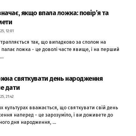
начає, якщо впала ложка: повір’я та
мети
25, 12:01
 трапляється так, що випадково за слолом на
у палає ложка - це доволі часте явище, і на перший
..
ожна святкувати день народження
е дати
25, 21:42
их культурах вважається, що святкувати свій день
ення наперед - це зарозуміло, і ви доживете до
ного дня народження, ...