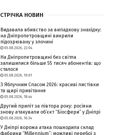
СТРІЧКА НОВИН
Видавала вбивство за випадкову знахідку:
на Дніпропетровщині викрили
підозрювану у злочині
05.08.2026, 22:04
На Дніпропетровщині без світла
залишилися більше 55 тисяч абонентів: що
сталося
05.08.2026, 19:01
З Яблучним Спасом 2026: красиві листівки
та щирі привітання
05.08.2026, 18:44
Другий приліт за півтора року: росіяни
знову атакували об’єкт “Біосфери” у Дніпрі
05.08.2026, 16:34
У Дніпрі ворожа атака пошкодила склад
фабрики “Millennium”: можливі перебої з