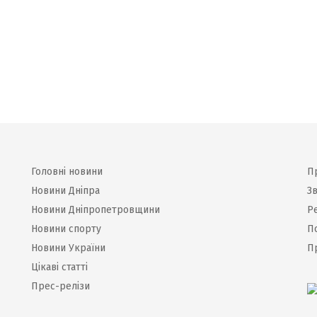
Головні новини
П
Новини Дніпра
Зв
Новини Дніпропетровщини
Р
Новини спорту
П
Новини України
П
Цікаві статті
Прес-релізи