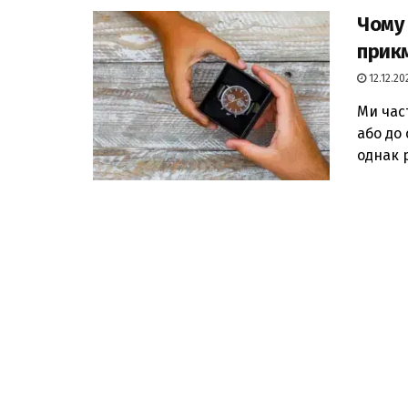
Чому 
прикм
12.12.20
Ми час
або до
однак р