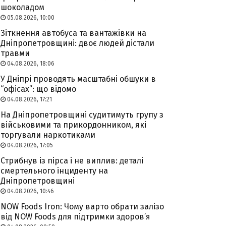
шоколадом
05.08.2026, 10:00
Зіткнення автобуса та вантажівки на
Дніпропетровщині: двоє людей дістали
травми
04.08.2026, 18:06
У Дніпрі проводять масштабні обшуки в
“офісах”: що відомо
04.08.2026, 17:21
На Дніпропетровщині судитимуть групу з
військовими та прикордонником, які
торгували наркотиками
04.08.2026, 17:05
Стрибнув із пірса і не виплив: деталі
смертельного інциденту на
Дніпропетровщині
04.08.2026, 10:46
NOW Foods Iron: Чому варто обрати залізо
від NOW Foods для підтримки здоров’я