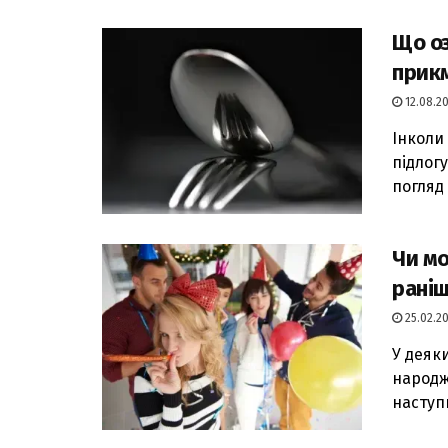
Що оз
прик
12.08.20
Інколи
підлог
погляд .
Чи м
раніш
25.02.20
У деяк
народж
наступ