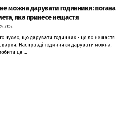
не можна дарувати годинники: погана
ета, яка принесе нещастя
24, 21:52
то чуємо, що дарувати годинник - це до нещастя
 сварки. Насправді годинники дарувати можна,
обити це ...