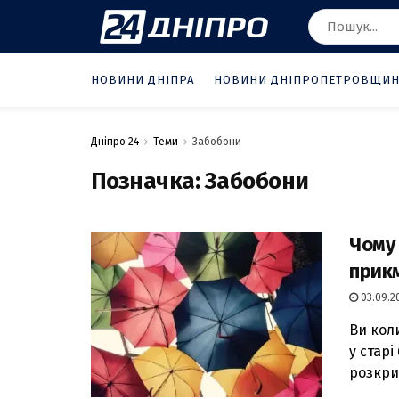
НОВИНИ ДНІПРА
НОВИНИ ДНІПРОПЕТРОВЩИ
Дніпро 24
Теми
Забобони
Позначка:
Забобони
Чому 
прикм
03.09.20
Ви кол
у стар
розкрив