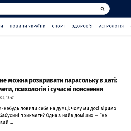
НИ
НОВИНИ УКРАЇНИ
СПОРТ
ЗДОРОВ’Я
АСТРОЛОГІЯ
не можна розкривати парасольку в хаті:
ети, психологія і сучасні пояснення
25, 13:47
и-небудь ловили себе на думці: чому ми досі віримо
і бабусині прикмети? Одна з найвідоміших — “не
ай ...