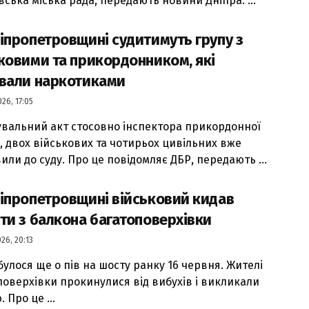
вська міська рада, передають новини Дніпра. ...
іпропетровщині судитимуть групу з
ковими та прикордонником, які
ували наркотиками
26, 17:05
вальний акт стосовно інспектора прикордонної
, двох військових та чотирьох цивільних вже
или до суду. Про це повідомляє ДБР, передають ...
іпропетровщині військовий кидав
ти з балкона багатоповерхівки
26, 20:13
булося ще о пів на шосту ранку 16 червня. Жителі
поверхівки прокинулися від вибухів і викликали
. Про це ...