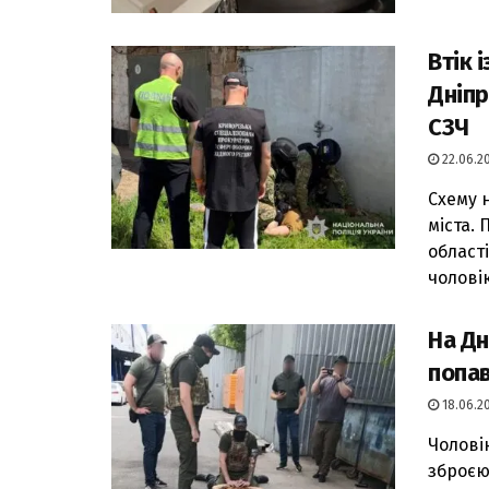
Втік 
Дніпр
СЗЧ
22.06.20
Схему 
міста.
області
чоловік 
На Д
попав
18.06.20
Чолові
зброєю