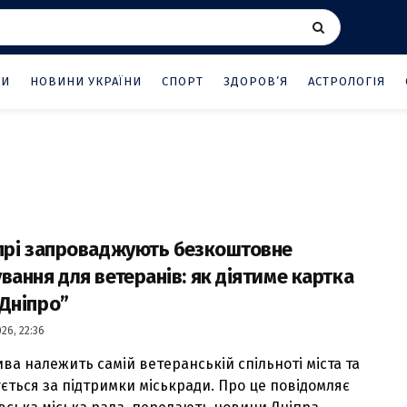
НИ
НОВИНИ УКРАЇНИ
СПОРТ
ЗДОРОВ’Я
АСТРОЛОГІЯ
прі запроваджують безкоштовне
вання для ветеранів: як діятиме картка
Дніпро”
26, 22:36
ива належить самій ветеранській спільноті міста та
ується за підтримки міськради. Про це повідомляє