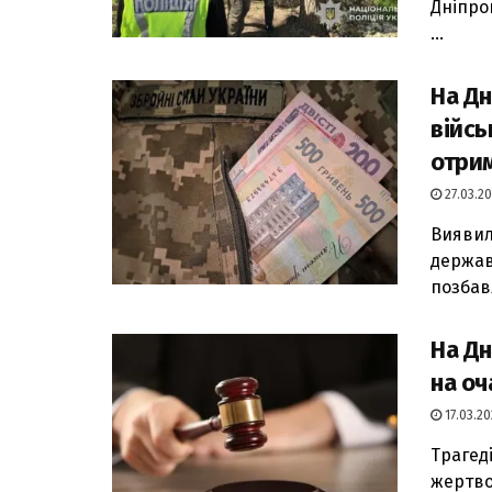
Дніпро
...
На Дн
війсь
отрим
27.03.20
Виявил
держав
позбавл
На Дн
на оча
17.03.20
Трагеді
жертво