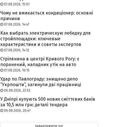
07.08.2026, 15:01
Чому не вмикається кондиціонер: основні
причини
07.08.2026, 14:47
Как выбрать электрическую лебедку для
стройплощадки: ключевые
характеристики и советы экспертов
07.08.2026, 14:12
Стрілянина в центрі Кривого Рогу: є
поранений, нападник утік на авто
07.08.2026, 10:15
Удар по Павлограду: знищено депо
“Укрпошти”, загинули дві працівниці
06.08.2026, 22:52
У Дніпрі купують 500 нових сміттєвих баків
за 10,5 млн грн: деталі тендера
06.08.2026, 20:47
ЗАВАНТАЖИТИ ЩЕ