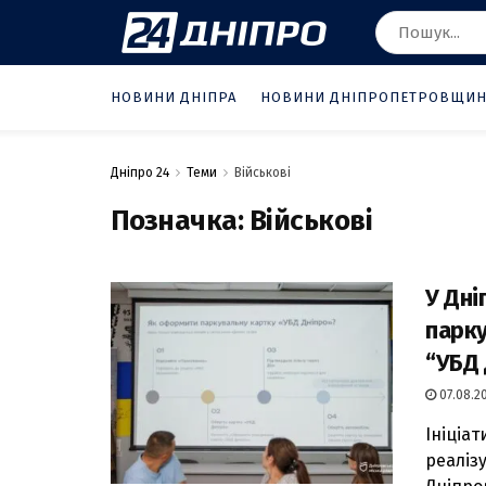
НОВИНИ ДНІПРА
НОВИНИ ДНІПРОПЕТРОВЩИ
Дніпро 24
Теми
Військові
Позначка:
Військові
У Дні
парку
“УБД 
07.08.20
Ініціат
реаліз