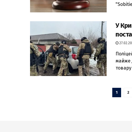
"Sobiti
У Кри
поста
27.02.20
Поліце
майже 
товару 
1
2