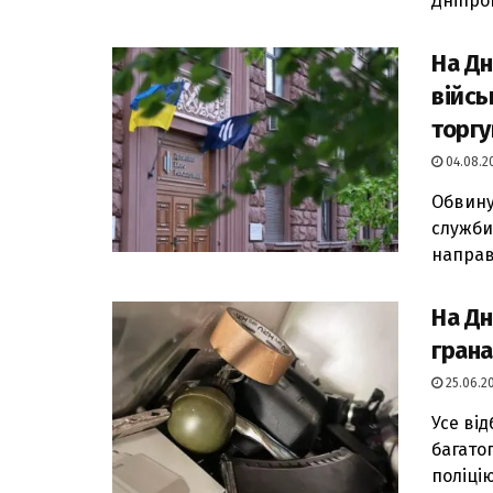
Дніпро
На Дн
війсь
торг
04.08.20
Обвину
служби
направ
На Дн
грана
25.06.20
Усе від
багато
поліцію