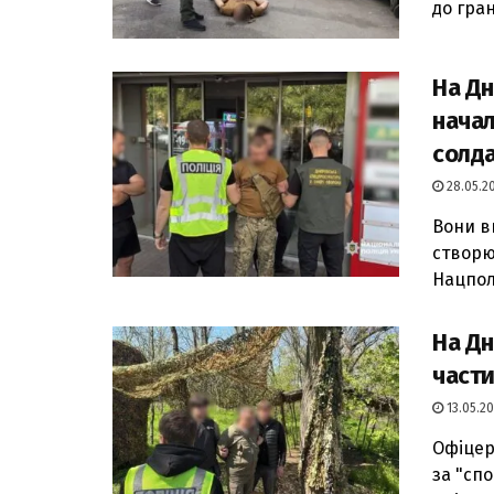
до гран
На Дн
начал
солд
28.05.20
Вони в
створю
Нацполіц
На Дн
части
13.05.20
Офіцер
за "спо