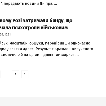
e", передають новини Дніпра. ...
вому Розі затримали банду, що
чала психотропи військовим
26, 16:31
йські масштабні обшуки, перевіривши одночасно
два десятки адрес. Результат вражає - вилученого
вистачило б на цілий підпільний маркет. ...
…
4