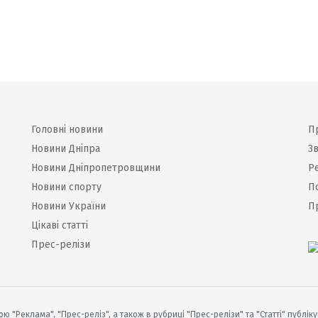
Головні новини
П
Новини Дніпра
Зв
Новини Дніпропетровщини
Р
Новини спорту
П
Новини України
П
Цікаві статті
Прес-релізи
ю "Реклама", "Прес-реліз", а також в рубриці "Прес-релізи" та "Статті" публік