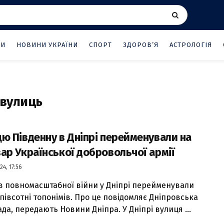
НИ
НОВИНИ УКРАЇНИ
СПОРТ
ЗДОРОВ’Я
АСТРОЛОГІЯ
вулиць
ю Південну в Дніпрі перейменували на
ар Української добровольчої армії
24, 17:56
ів повномасштабної війни у Дніпрі перейменували
півсотні топонімів. Про це повідомляє Дніпровська
да, передають Новини Дніпра. У Дніпрі вулиця ...