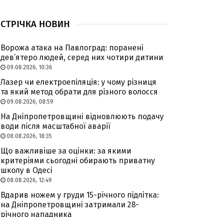
СТРІЧКА НОВИН
Ворожа атака на Павлоград: поранені
дев’ятеро людей, серед них чотири дитини
09.08.2026, 10:36
Лазер чи електроепіляція: у чому різниця
та який метод обрати для різного волосся
09.08.2026, 08:59
На Дніпропетровщині відновлюють подачу
води після масштабної аварії
08.08.2026, 18:35
Що важливіше за оцінки: за якими
критеріями сьогодні обирають приватну
школу в Одесі
08.08.2026, 12:49
Вдарив ножем у груди 15-річного підлітка:
на Дніпропетровщині затримали 28-
річного нападника