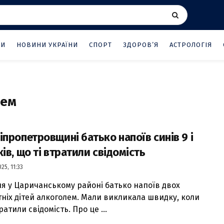
НИ
НОВИНИ УКРАЇНИ
СПОРТ
ЗДОРОВ’Я
АСТРОЛОГІЯ
лем
іпропетровщині батько напоїв синів 9 і
ків, що ті втратили свідомість
25, 11:33
ня у Царичанському районі батько напоїв двох
тніх дітей алкоголем. Мали викликала швидку, коли
ратили свідомість. Про це ...