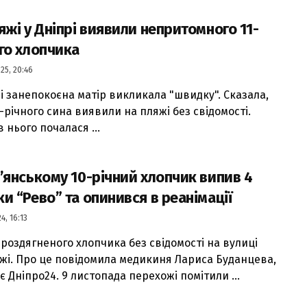
яжі у Дніпрі виявили непритомного 11-
го хлопчика
25, 20:46
рі занепокоєна матір викликала "швидку". Сказала,
1-річного сина виявили на пляжі без свідомості.
 нього почалася ...
’янському 10-річний хлопчик випив 4
и “Рево” та опинився в реанімації
4, 16:13
роздягненого хлопчика без свідомості на вулиці
жі. Про це повідомила медикиня Лариса Буданцева,
 Дніпро24. 9 листопада перехожі помітили ...