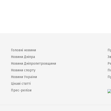
Головні новини
П
Новини Дніпра
Зв
Новини Дніпропетровщини
Р
Новини спорту
П
Новини України
П
Цікаві статті
Прес-релізи