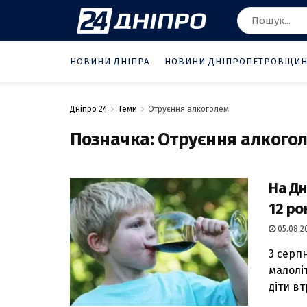
НОВИНИ ДНІПРА
НОВИНИ ДНІПРОПЕТРОВЩИ
Дніпро 24
Теми
Отруєння алкоголем
Позначка:
Отруєння алкого
На Дн
12 ро
05.08.20
3 серп
малолі
діти вт