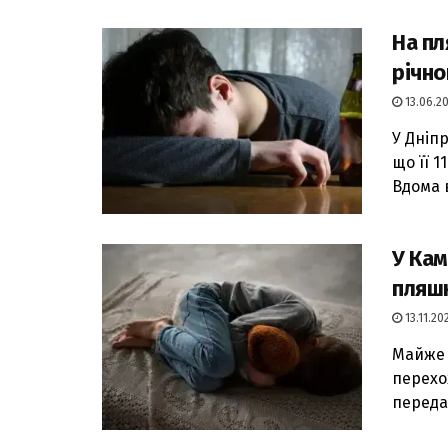
На пл
річно
13.06.20
У Дніп
що її 1
Вдома в
У Кам
пляшк
13.11.202
Майже 
перехо
передає