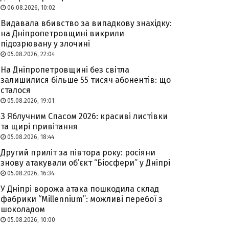
06.08.2026, 10:02
Видавала вбивство за випадкову знахідку:
на Дніпропетровщині викрили
підозрювану у злочині
05.08.2026, 22:04
На Дніпропетровщині без світла
залишилися більше 55 тисяч абонентів: що
сталося
05.08.2026, 19:01
З Яблучним Спасом 2026: красиві листівки
та щирі привітання
05.08.2026, 18:44
Другий приліт за півтора року: росіяни
знову атакували об’єкт “Біосфери” у Дніпрі
05.08.2026, 16:34
У Дніпрі ворожа атака пошкодила склад
фабрики “Millennium”: можливі перебої з
шоколадом
05.08.2026, 10:00