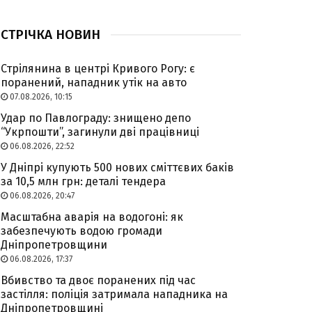
СТРІЧКА НОВИН
Стрілянина в центрі Кривого Рогу: є
поранений, нападник утік на авто
07.08.2026, 10:15
Удар по Павлограду: знищено депо
“Укрпошти”, загинули дві працівниці
06.08.2026, 22:52
У Дніпрі купують 500 нових сміттєвих баків
за 10,5 млн грн: деталі тендера
06.08.2026, 20:47
Масштабна аварія на водогоні: як
забезпечують водою громади
Дніпропетровщини
06.08.2026, 17:37
Вбивство та двоє поранених під час
застілля: поліція затримала нападника на
Дніпропетровщині