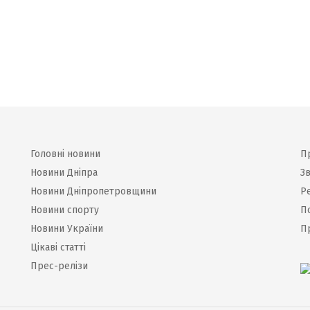
Головні новини
П
Новини Дніпра
Зв
Новини Дніпропетровщини
Р
Новини спорту
П
Новини України
П
Цікаві статті
Прес-релізи