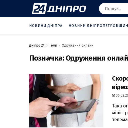
НОВИНИ ДНІПРА
НОВИНИ ДНІПРОПЕТРОВЩИ
Дніпро 24
Теми
Одруження онлайн
Позначка:
Одруження онла
Скоро
відео
06.02.20
Така оп
мініст
телема