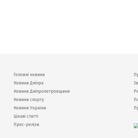
Головні новини
П
Новини Дніпра
Зв
Новини Дніпропетровщини
Р
Новини спорту
П
Новини України
П
Цікаві статті
Прес-релізи