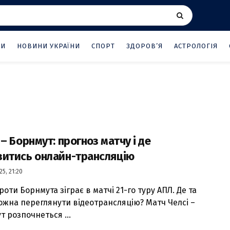
НИ
НОВИНИ УКРАЇНИ
СПОРТ
ЗДОРОВ’Я
АСТРОЛОГІЯ
 – Борнмут: прогноз матчу і де
витись онлайн-трансляцію
25, 21:20
роти Борнмута зіграє в матчі 21-го туру АПЛ. Де та
ожна переглянути відеотрансляцію? Матч Челсі –
т розпочнеться ...