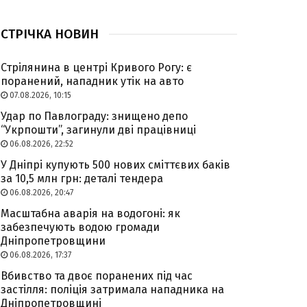
СТРІЧКА НОВИН
Стрілянина в центрі Кривого Рогу: є
поранений, нападник утік на авто
07.08.2026, 10:15
Удар по Павлограду: знищено депо
“Укрпошти”, загинули дві працівниці
06.08.2026, 22:52
У Дніпрі купують 500 нових сміттєвих баків
за 10,5 млн грн: деталі тендера
06.08.2026, 20:47
Масштабна аварія на водогоні: як
забезпечують водою громади
Дніпропетровщини
06.08.2026, 17:37
Вбивство та двоє поранених під час
застілля: поліція затримала нападника на
Дніпропетровщині