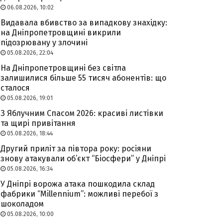
06.08.2026, 10:02
Видавала вбивство за випадкову знахідку:
на Дніпропетровщині викрили
підозрювану у злочині
05.08.2026, 22:04
На Дніпропетровщині без світла
залишилися більше 55 тисяч абонентів: що
сталося
05.08.2026, 19:01
З Яблучним Спасом 2026: красиві листівки
та щирі привітання
05.08.2026, 18:44
Другий приліт за півтора року: росіяни
знову атакували об’єкт “Біосфери” у Дніпрі
05.08.2026, 16:34
У Дніпрі ворожа атака пошкодила склад
фабрики “Millennium”: можливі перебої з
шоколадом
05.08.2026, 10:00