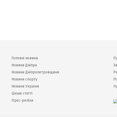
Головні новини
П
Новини Дніпра
Зв
Новини Дніпропетровщини
Р
Новини спорту
П
Новини України
П
Цікаві статті
Прес-релізи