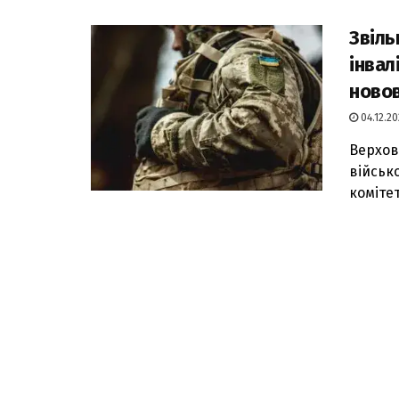
Звіль
інвал
новов
04.12.20
Верхов
військ
комітет