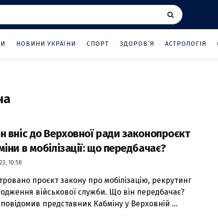
НИ
НОВИНИ УКРАЇНИ
СПОРТ
ЗДОРОВ’Я
АСТРОЛОГІЯ
на
н вніс до Верховної ради законопроєкт
міни в мобілізації: що передбачає?
23, 10:58
тровано проєкт закону про мобілізацію, рекрутинг
ходження військової служби. Що він передбачає?
 повідомив представник Кабміну у Верховній ...