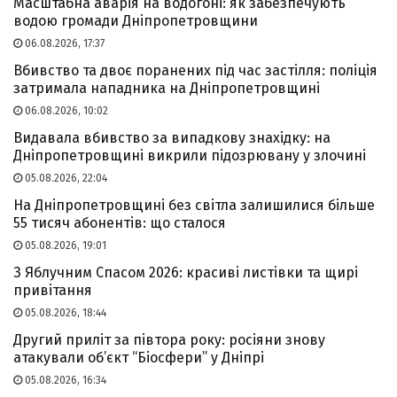
Масштабна аварія на водогоні: як забезпечують
водою громади Дніпропетровщини
06.08.2026, 17:37
Вбивство та двоє поранених під час застілля: поліція
затримала нападника на Дніпропетровщині
06.08.2026, 10:02
Видавала вбивство за випадкову знахідку: на
Дніпропетровщині викрили підозрювану у злочині
05.08.2026, 22:04
На Дніпропетровщині без світла залишилися більше
55 тисяч абонентів: що сталося
05.08.2026, 19:01
З Яблучним Спасом 2026: красиві листівки та щирі
привітання
05.08.2026, 18:44
Другий приліт за півтора року: росіяни знову
атакували об’єкт “Біосфери” у Дніпрі
05.08.2026, 16:34