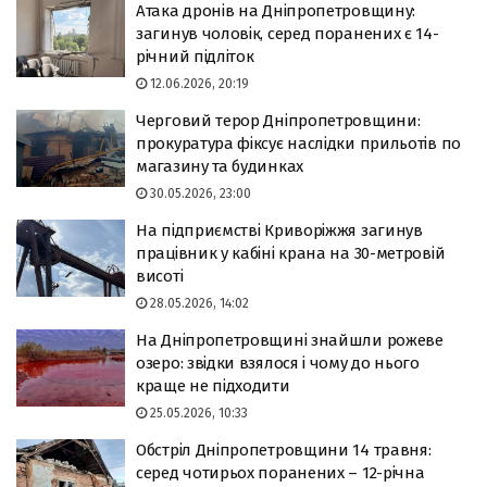
Атака дронів на Дніпропетровщину:
загинув чоловік, серед поранених є 14-
річний підліток
12.06.2026, 20:19
Черговий терор Дніпропетровщини:
прокуратура фіксує наслідки прильотів по
магазину та будинках
30.05.2026, 23:00
На підприємстві Криворіжжя загинув
працівник у кабіні крана на 30-метровій
висоті
28.05.2026, 14:02
На Дніпропетровщині знайшли рожеве
озеро: звідки взялося і чому до нього
краще не підходити
25.05.2026, 10:33
Обстріл Дніпропетровщини 14 травня:
серед чотирьох поранених – 12-річна