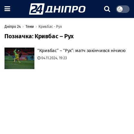
Дніпро 24
Теми
Кривбас - Рух
Позначка:
Кривбас – Рух
“Кривбас” – “Рух”: матч закінчився нічиєю
04.11.2024, 19:23