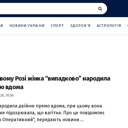
НИ
НОВИНИ УКРАЇНИ
СПОРТ
ЗДОРОВ’Я
АСТРОЛОГІЯ
вому Розі жінка “випадково” народила
ню вдома
26, 10:56
ародила двійню прямо вдома, при цьому вона
 не підозрювала, що вагітна. Про це повідомляє
о Оперативний", передають новини ...