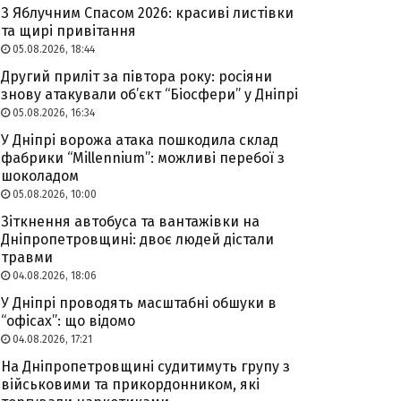
З Яблучним Спасом 2026: красиві листівки
та щирі привітання
05.08.2026, 18:44
Другий приліт за півтора року: росіяни
знову атакували об’єкт “Біосфери” у Дніпрі
05.08.2026, 16:34
У Дніпрі ворожа атака пошкодила склад
фабрики “Millennium”: можливі перебої з
шоколадом
05.08.2026, 10:00
Зіткнення автобуса та вантажівки на
Дніпропетровщині: двоє людей дістали
травми
04.08.2026, 18:06
У Дніпрі проводять масштабні обшуки в
“офісах”: що відомо
04.08.2026, 17:21
На Дніпропетровщині судитимуть групу з
військовими та прикордонником, які