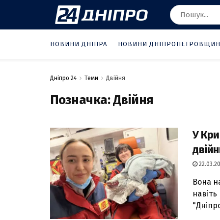
НОВИНИ ДНІПРА
НОВИНИ ДНІПРОПЕТРОВЩИ
Дніпро 24
Теми
Двійня
Позначка:
Двійня
У Кри
двій
22.03.20
Вона н
навіть
"Дніпр