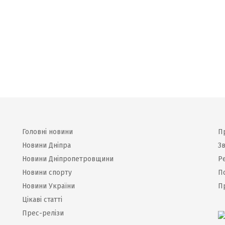
Головні новини
П
Новини Дніпра
Зв
Новини Дніпропетровщини
Р
Новини спорту
П
Новини України
П
Цікаві статті
Прес-релізи