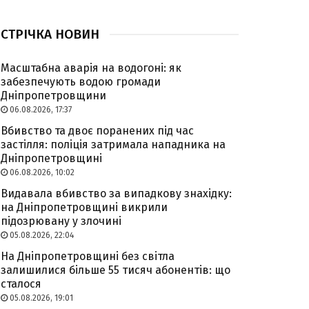
СТРІЧКА НОВИН
Масштабна аварія на водогоні: як
забезпечують водою громади
Дніпропетровщини
06.08.2026, 17:37
Вбивство та двоє поранених під час
застілля: поліція затримала нападника на
Дніпропетровщині
06.08.2026, 10:02
Видавала вбивство за випадкову знахідку:
на Дніпропетровщині викрили
підозрювану у злочині
05.08.2026, 22:04
На Дніпропетровщині без світла
залишилися більше 55 тисяч абонентів: що
сталося
05.08.2026, 19:01