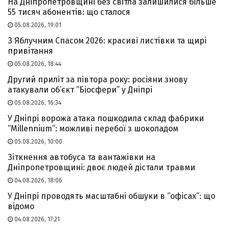
На Дніпропетровщині без світла залишилися більше
55 тисяч абонентів: що сталося
05.08.2026, 19:01
З Яблучним Спасом 2026: красиві листівки та щирі
привітання
05.08.2026, 18:44
Другий приліт за півтора року: росіяни знову
атакували об’єкт “Біосфери” у Дніпрі
05.08.2026, 16:34
У Дніпрі ворожа атака пошкодила склад фабрики
“Millennium”: можливі перебої з шоколадом
05.08.2026, 10:00
Зіткнення автобуса та вантажівки на
Дніпропетровщині: двоє людей дістали травми
04.08.2026, 18:06
У Дніпрі проводять масштабні обшуки в “офісах”: що
відомо
04.08.2026, 17:21