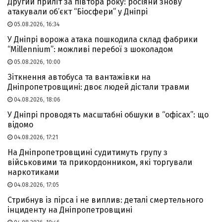
Другий приліт за півтора року: росіяни знову
атакували об’єкт “Біосфери” у Дніпрі
05.08.2026, 16:34
У Дніпрі ворожа атака пошкодила склад фабрики
“Millennium”: можливі перебої з шоколадом
05.08.2026, 10:00
Зіткнення автобуса та вантажівки на
Дніпропетровщині: двоє людей дістали травми
04.08.2026, 18:06
У Дніпрі проводять масштабні обшуки в “офісах”: що
відомо
04.08.2026, 17:21
На Дніпропетровщині судитимуть групу з
військовими та прикордонником, які торгували
наркотиками
04.08.2026, 17:05
Стрибнув із пірса і не виплив: деталі смертельного
інциденту на Дніпропетровщині