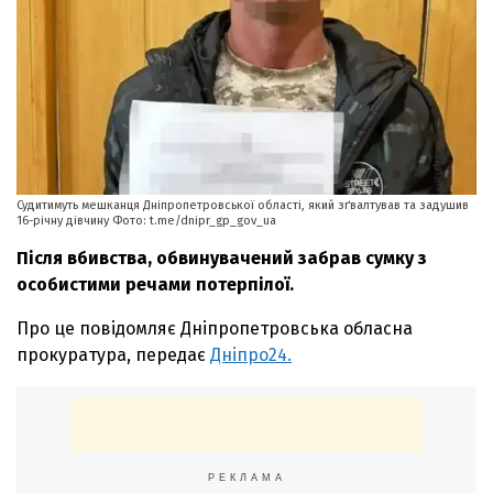
Судитимуть мешканця Дніпропетровської області, який зґвалтував та задушив
16-річну дівчину Фото: t.me/dnipr_gp_gov_ua
Після вбивства, обвинувачений забрав сумку з
особистими речами потерпілої.
Про це повідомляє Дніпропетровська обласна
прокуратура, передає
Дніпро24.
РЕКЛАМА