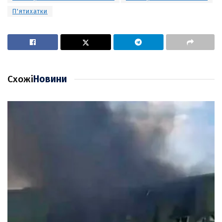
П'ятихатки
Схожі
Новини