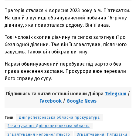
Трагедія сталася 4 вересня 2023 року в м. П’ятихатки.
На одній з вулиць обвинувачений побачив 16-річну
дівчину, яка поверталася додому. Він її знав.
Тоді чоловік схопив дівчину та силою затягнув її до
безлюдної ділянки. Там він її зґвалтував, після чого
задушив. Також він обікрав дитину.
Наразі обвинувачений перебуває під вартою без
права внесення застави. Прокурори вже передали
його справу до суду.
Підпишись та читай останні новини Дніпра
Telegram
/
Facebook
/
Google News
Теми:
Дніпропетровська обласна прокуратура
Згвалтування Дніпропетровська область
Зґвалтування неповнолітнього
Згвалтування П'ятихатки