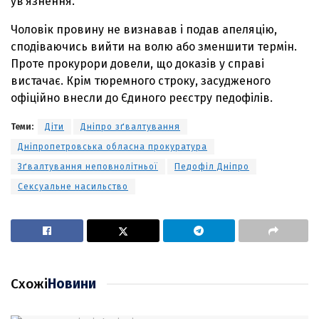
ув’язнення.
Чоловік провину не визнавав і подав апеляцію,
сподіваючись вийти на волю або зменшити термін.
Проте прокурори довели, що доказів у справі
вистачає. Крім тюремного строку, засудженого
офіційно внесли до Єдиного реєстру педофілів.
Теми:
Діти
Дніпро зґвалтування
Дніпропетровська обласна прокуратура
Зґвалтування неповнолітньої
Педофіл Дніпро
Сексуальне насильство
Схожі
Новини