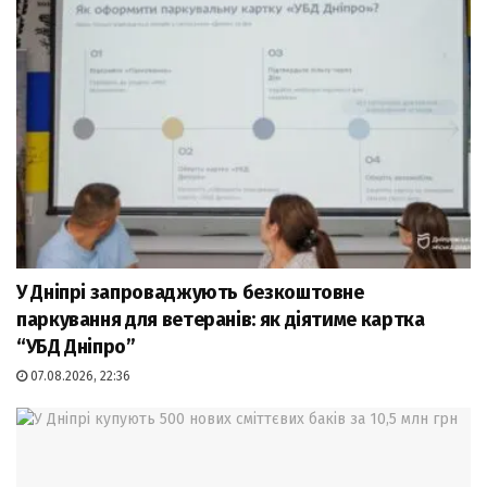
У Дніпрі запроваджують безкоштовне
паркування для ветеранів: як діятиме картка
“УБД Дніпро”
07.08.2026, 22:36