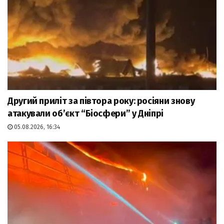
Другий приліт за півтора року: росіяни знову
атакували об’єкт “Біосфери” у Дніпрі
05.08.2026, 16:34