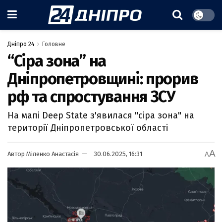
Дніпро 24
Головне
“Сіра зона” на
Дніпропетровщині: прорив
рф та спростування ЗСУ
На мапі Deep State з'явилася "сіра зона" на
території Дніпропетровської області
A
Автор
Міленко Анастасія
30.06.2025, 16:31
A