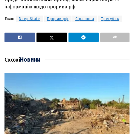
інформацію щодо прорива рф.
Теми:
Deep State
Прорив рф
Сіра зона
Трегубов
Схожі
Новини