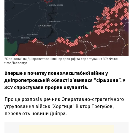
"Сіра зона" на Дніпропетровщині: прорив рф та спростування ЗСУ Фото:
t.me/lachentyt
Вперше з початку повномасштабної війни у
Дніпропетровській області з’явилася “сіра зона”. У
ЗСУ спростували прорив окупантів.
Про це розповів речник Оперативно-стратегічного
угруповання військ “Хортиця” Віктор Трегубов,
передають новини Дніпра.