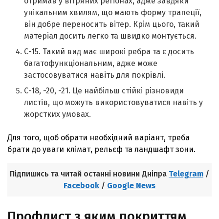
отримав у вітряних регіонах, адже завдяки
унікальним хвилям, що мають форму трапеції,
він добре переносить вітер. Крім цього, такий
матеріал досить легко та швидко монтується.
С-15. Такий вид має широкі ребра та є досить
багатофункціональним, адже може
застосовуватися навіть для покрівлі.
С-18, -20, -21. Це найбільш стійкі різновиди
листів, що можуть використовуватися навіть у
жорстких умовах.
Для того, щоб обрати необхідний варіант, треба
брати до уваги клімат, рельєф та ландшафт зони.
Підпишись та читай останні новини Дніпра
Telegram
/
Facebook
/
Google News
Профлист з яким покриттям