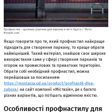
Профнастил – ідеальне рішення для паркану в місті Одеса / Фото:
freepik.com
Якщо говорити про те, який профнастил найкраще
підходить для створення паркану, то краще обрати
найміцніший. Такий матеріал, знайшов своє широке
використання саме у сфері створення парканів та
огорож на промислових та приватних територіях.
Обрати собі необхідний профнастил, можна
перейшовши за посиланням
https://mostasia.od.ua/product/profnastil-dlya-
zabora/
на сайт компанії «Містазія», де є багато
різних варіантів, що потішать відмінною якістю.
Особливості профнастилу для