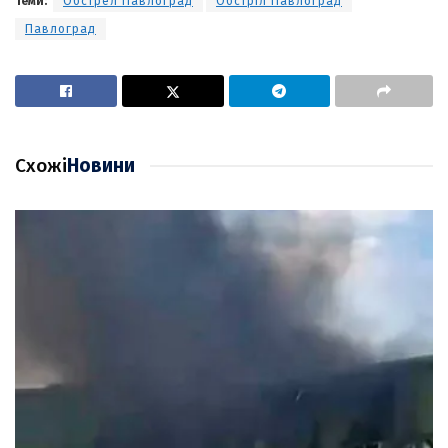
Теми:
Обстрел Павлоград
Обстріл Павлоград
Павлоград
Схожі
Новини