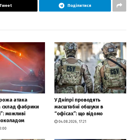
Tweet
Поділитися
орожа атака
У Дніпрі проводять
 склад фабрики
масштабні обшуки в
m”: можливі
“офісах”: що відомо
 шоколадом
04.08.2026, 17:21
0:00