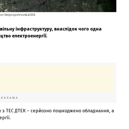
.me/dnipropetrovskaODA
ільну інфраструктуру, внаслідок чого одна
тво електроенергії.
РЕКЛАМА
ну з ТЕС ДТЕК – серйозно пошкоджено обладнання, а
ргії.