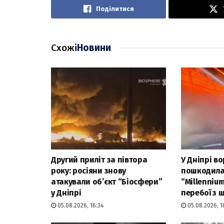
Поділитися
Схожі
Новини
Другий приліт за півтора
У Дніпрі в
року: росіяни знову
пошкодила
атакували об’єкт “Біосфери”
“Millenniu
у Дніпрі
перебої з
05.08.2026, 16:34
05.08.2026, 1