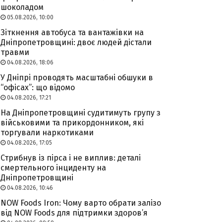
шоколадом
05.08.2026, 10:00
Зіткнення автобуса та вантажівки на
Дніпропетровщині: двоє людей дістали
травми
04.08.2026, 18:06
У Дніпрі проводять масштабні обшуки в
“офісах”: що відомо
04.08.2026, 17:21
На Дніпропетровщині судитимуть групу з
військовими та прикордонником, які
торгували наркотиками
04.08.2026, 17:05
Стрибнув із пірса і не виплив: деталі
смертельного інциденту на
Дніпропетровщині
04.08.2026, 10:46
NOW Foods Iron: Чому варто обрати залізо
від NOW Foods для підтримки здоров’я