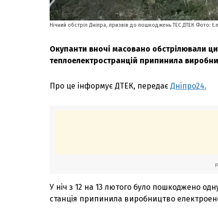
Нічний обстріл Дніпра, призвів до пошкоджень ТЕС ДТЕК Фото: t
Окупанти вночі масовано обстрілювали цив
теплоелектространцій припинила виробниц
Про це інформує ДТЕК, передає
Дніпро24.
У ніч з 12 на 13 лютого було пошкоджено од
станція припинила виробництво електроене