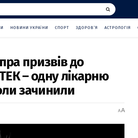
НИ
НОВИНИ УКРАЇНИ
СПОРТ
ЗДОРОВ’Я
АСТРОЛОГІЯ
іпра призвів до
ТЕК – одну лікарню
оли зачинили
A
A