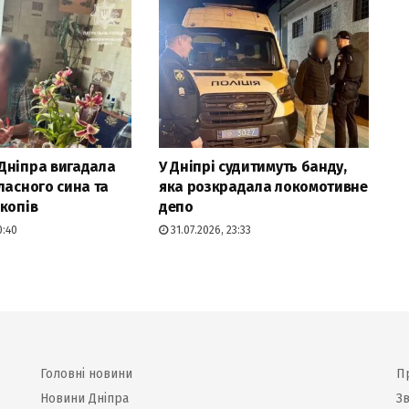
Дніпра вигадала
У Дніпрі судитимуть банду,
ласного сина та
яка розкрадала локомотивне
копів
депо
0:40
31.07.2026, 23:33
Головні новини
П
Новини Дніпра
Зв