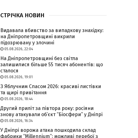
СТРІЧКА НОВИН
Видавала вбивство за випадкову знахідку:
на Дніпропетровщині викрили
підозрювану у злочині
05.08.2026, 22:04
На Дніпропетровщині без світла
залишилися більше 55 тисяч абонентів: що
сталося
05.08.2026, 19:01
З Яблучним Спасом 2026: красиві листівки
та щирі привітання
05.08.2026, 18:44
Другий приліт за півтора року: росіяни
знову атакували об’єкт “Біосфери” у Дніпрі
05.08.2026, 16:34
У Дніпрі ворожа атака пошкодила склад
фабрики “Millennium”: можливі перебої з