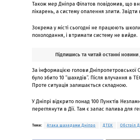
Також мер Дніпра Філатов повідомив, що вн
лікарень, а систему опалення злити. Звідти
Зокрема у місті сьогодні не працюють школ
похолодання, і втримати систему не вийде.
Підпишись та читай останні новини
За інформацією голови Дніпропетровської О
було збито 10 “шахедів”. Після влучання в ТЕ
Проте ситуація залишається складною.
У Дніпрі відкрито понад 100 Пунктів Незла
переглянути в Дії. Там є запас палива для ге
Теми:
Атака шахедами Дніпро
ДТЕК
Обстріл 