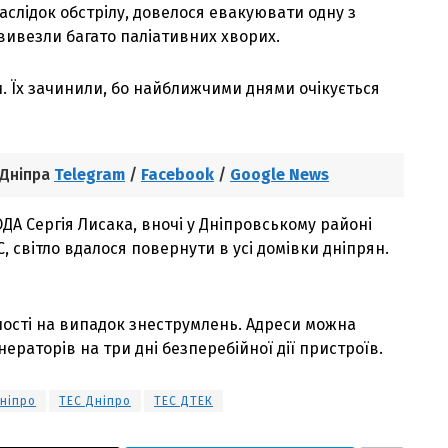
аслідок обстрілу, довелося евакуювати одну з
 вивезли багато паліативних хворих.
и. Їх зачинили, бо найближчими днями очікується
 Дніпра
Telegram
/
Facebook
/
Google News
ДА Сергія Лисака, вночі у Дніпровському районі
С, світло вдалося повернути в усі домівки дніпрян.
мності на випадок знеструмлень. Адреси можна
нераторів на три дні безперебійної дії пристроїв.
Дніпро
ТЕС Дніпро
ТЕС ДТЕК