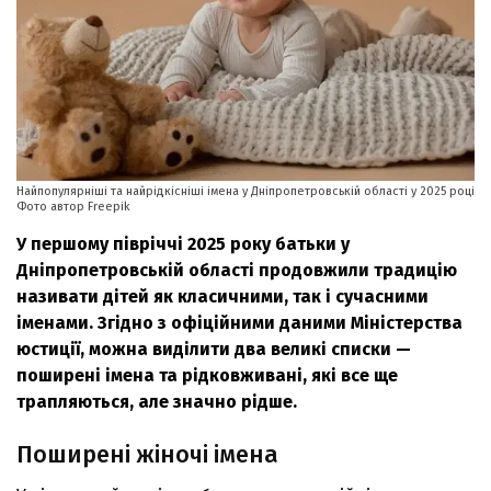
Найпопулярніші та найрідкісніші імена у Дніпропетровській області у 2025 році
Фото автор Freepik
У першому півріччі 2025 року батьки у
Дніпропетровській області продовжили традицію
називати дітей як класичними, так і сучасними
іменами. Згідно з офіційними даними Міністерства
юстиції, можна виділити два великі списки —
поширені імена та рідковживані, які все ще
трапляються, але значно рідше.
Поширені жіночі імена