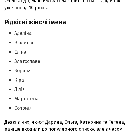
Олександр, Максим і Артем залишаються в лідерах
уже понад 10 років.
Рідкісні жіночі імена
Аделіна
Віолетта
Еліна
Златослава
Зоряна
Кіра
Лілія
Маргарита
Соломія
Деякі з них, як-от Дарина, Ольга, Катерина та Тетяна,
раніше входили до популярного списку, але з часом