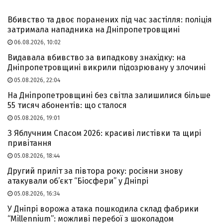
Вбивство та двоє поранених під час застілля: поліція
затримала нападника на Дніпропетровщині
06.08.2026, 10:02
Видавала вбивство за випадкову знахідку: на
Дніпропетровщині викрили підозрювану у злочині
05.08.2026, 22:04
На Дніпропетровщині без світла залишилися більше
55 тисяч абонентів: що сталося
05.08.2026, 19:01
З Яблучним Спасом 2026: красиві листівки та щирі
привітання
05.08.2026, 18:44
Другий приліт за півтора року: росіяни знову
атакували об’єкт “Біосфери” у Дніпрі
05.08.2026, 16:34
У Дніпрі ворожа атака пошкодила склад фабрики
“Millennium”: можливі перебої з шоколадом