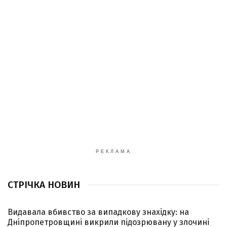
РЕКЛАМА
СТРІЧКА НОВИН
Видавала вбивство за випадкову знахідку: на
Дніпропетровщині викрили підозрювану у злочині