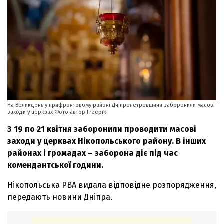
На Великдень у прифронтовому районі Дніпропетровщини заборонили масові
заходи у церквах Фото автор Freepik
З 19 по 21 квітня заборонили проводити масові
заходи у церквах Нікопольського району. В інших
районах і громадах – заборона діє під час
комендантської години.
Нікопольська РВА видала відповідне розпорядження,
передають новини Дніпра.