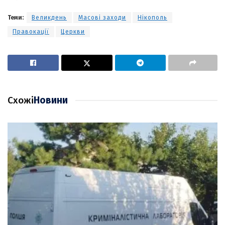
Теми:
Великдень
Масові заходи
Нікополь
Правокації
Церкви
Схожі
Новини