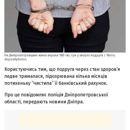
На Дніпропетровщині жінка вкрала 180 тис грн у хворої подруги / Фото:
depositphotos
Користуючись тим, що подруга через стан здоров’я
ледве трималася, підозрювана кілька місяців
потихеньку “чистила” її банківський рахунок.
Про це повідомляє поліція Дніпропетровської
області, передають новини Дніпра.