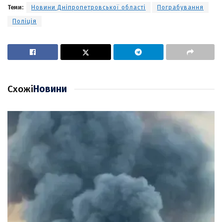
Теми:
Новини Дніпропетровської області
Пограбування
Поліція
Схожі
Новини