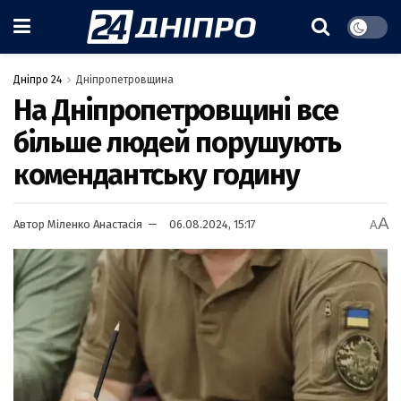
Дніпро 24
Дніпропетровщина
На Дніпропетровщині все
більше людей порушують
комендантську годину
A
Автор
Міленко Анастасія
06.08.2024, 15:17
A