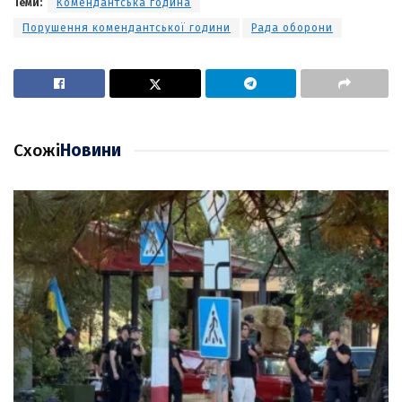
Теми:
Комендантська година
Порушення комендантської години
Рада оборони
Схожі
Новини