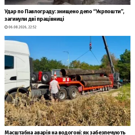
Удар по Павлограду: знищено депо “Укрпошти”,
загинули дві працівниці
06.08.2026, 22:52
Масштабна аварія на водогоні: як забезпечують