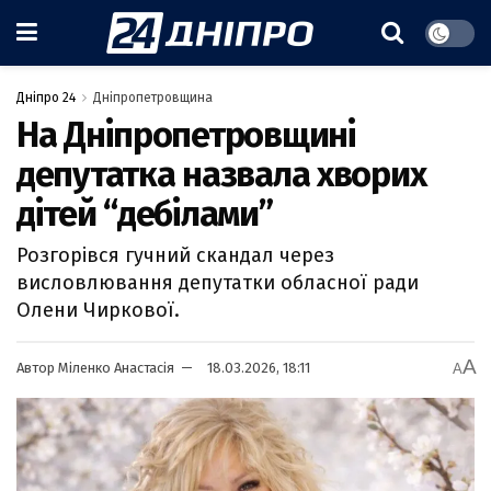
Дніпро 24
Дніпропетровщина
На Дніпропетровщині
депутатка назвала хворих
дітей “дебілами”
Розгорівся гучний скандал через
висловлювання депутатки обласної ради
Олени Чиркової.
A
Автор
Міленко Анастасія
18.03.2026, 18:11
A