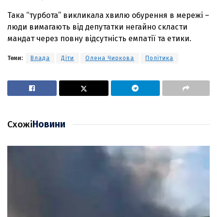
Така “турбота” викликала хвилю обурення в мережі –
люди вимагають від депутатки негайно скласти
мандат через повну відсутність емпатії та етики.
Теми:
Влада
Діти
Олена Чиркова
Політика
Схожі
Новини